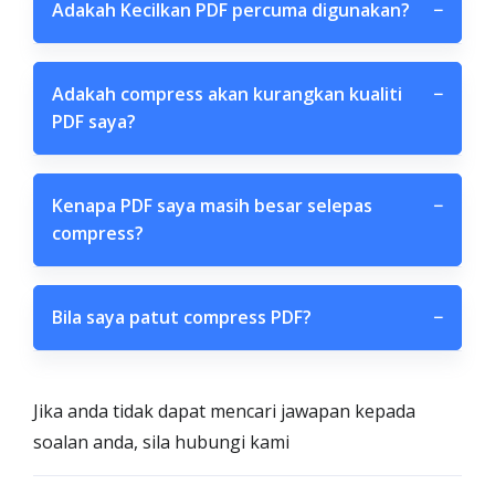
Adakah Kecilkan PDF percuma digunakan?
−
Adakah compress akan kurangkan kualiti
−
PDF saya?
Kenapa PDF saya masih besar selepas
−
compress?
Bila saya patut compress PDF?
−
Jika anda tidak dapat mencari jawapan kepada
soalan anda, sila hubungi kami