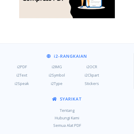
i2
-RANGKAIAN
i2PDF
i2IMG
i2OCR
i2Text
i2Symbol
i2Clipart
i2Speak
i2Type
Stickers
SYARIKAT
Tentang
Hubungi Kami
Semua Alat PDF