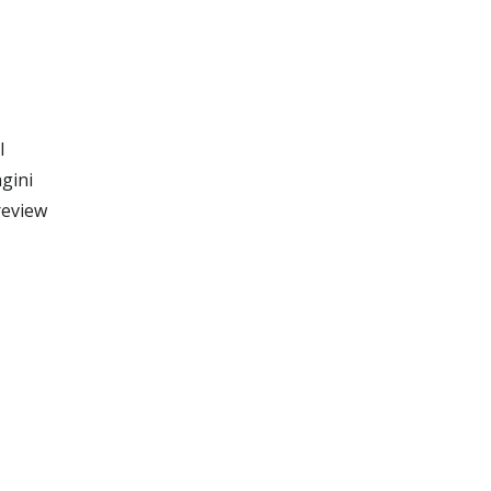
l
gini
review