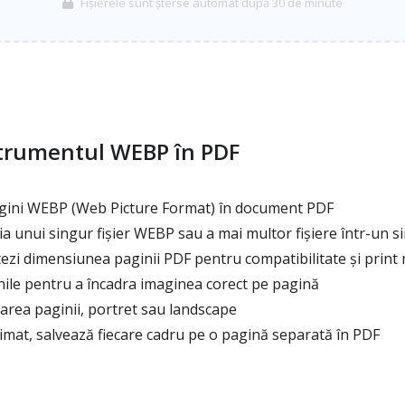
Fișierele sunt șterse automat după 30 de minute
strumentul WEBP în PDF
gini WEBP (Web Picture Format) în document PDF
 unui singur fișier WEBP sau a mai multor fișiere într-un 
tezi dimensiunea paginii PDF pentru compatibilitate și print
nile pentru a încadra imaginea corect pe pagină
area paginii, portret sau landscape
at, salvează fiecare cadru pe o pagină separată în PDF