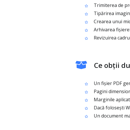
Trimiterea de pr
Tipărirea imagini
Crearea unui mic
Arhivarea fișier
Revizuirea cadru
Ce obții d
Un fișier PDF ge
Pagini dimensiona
Marginile aplicat
Dacă folosești W
Un document mai s