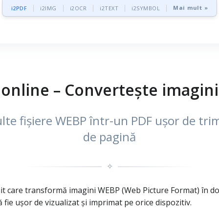
Mai mult »
i2PDF
i2IMG
i2OCR
i2TEXT
i2SYMBOL
online – Convertește imagin
 fișiere WEBP într-un PDF ușor de trimis ș
de pagină
✧
it care transformă imagini WEBP (Web Picture Format) în do
 fie ușor de vizualizat și imprimat pe orice dispozitiv.