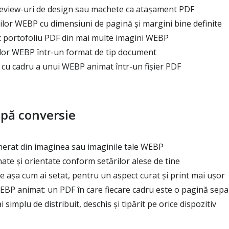
eview-uri de design sau machete ca atașament PDF
lor WEBP cu dimensiuni de pagină și margini bine definite
 portofoliu PDF din mai multe imagini WEBP
elor WEBP într-un format de tip document
 cu cadru a unui WEBP animat într-un fișier PDF
upă conversie
nerat din imaginea sau imaginile tale WEBP
te și orientate conform setărilor alese de tine
e așa cum ai setat, pentru un aspect curat și print mai ușor
EBP animat: un PDF în care fiecare cadru este o pagină sepa
implu de distribuit, deschis și tipărit pe orice dispozitiv