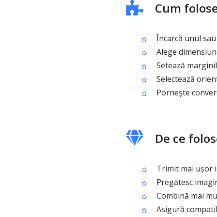
Cum folose
Încarcă unul sau
Alege dimensiune
Setează marginile
Selectează orient
Pornește convers
De ce folos
Trimit mai ușor i
Pregătesc imagin
Combină mai mult
Asigură compatib