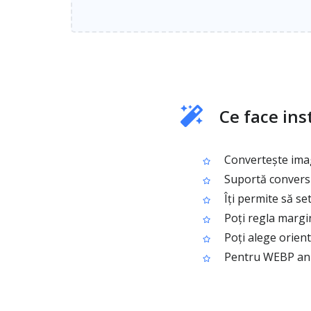
Ce face in
Convertește ima
Suportă conversia
Îți permite să se
Poți regla margi
Poți alege orient
Pentru WEBP anim