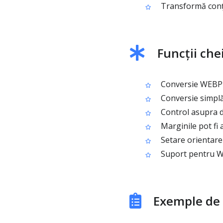
Transformă conți
Funcții che
Conversie WEBP î
Conversie simplă 
Control asupra d
Marginile pot fi 
Setare orientare
Suport pentru WE
Exemple de 