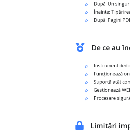
După: Un singur 
Înainte: Tipărire
După: Pagini PDF 
De ce au în
Instrument dedic
Funcționează onli
Suportă atât conv
Gestionează WEBP
Procesare sigură
Limitări im