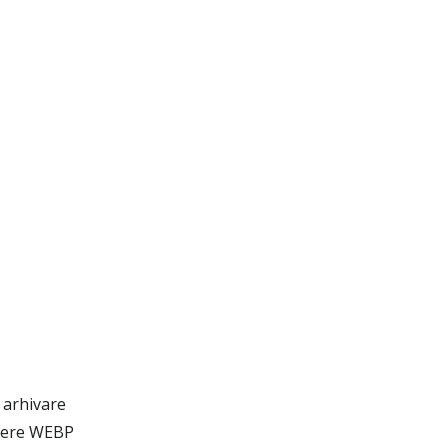
 arhivare
șiere WEBP