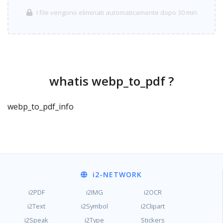
I file vengono eliminati automaticamente dopo 30 min
whatis webp_to_pdf ?
webp_to_pdf_info
i2
-NETWORK
i2PDF
i2IMG
i2OCR
i2Text
i2Symbol
i2Clipart
i2Speak
i2Type
Stickers