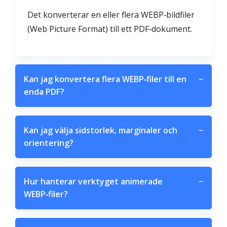
Det konverterar en eller flera WEBP‑bildfiler
(Web Picture Format) till ett PDF‑dokument.
Kan jag konvertera flera WEBP‑filer till en
−
enda PDF?
Kan jag välja sidstorlek, marginaler och
−
orientering?
Hur hanterar verktyget animerade
−
WEBP‑filer?