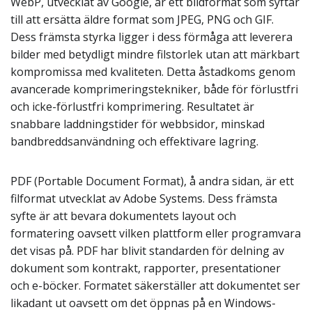
WebP, utvecklat av Google, är ett bildformat som syftar
till att ersätta äldre format som JPEG, PNG och GIF.
Dess främsta styrka ligger i dess förmåga att leverera
bilder med betydligt mindre filstorlek utan att märkbart
kompromissa med kvaliteten. Detta åstadkoms genom
avancerade komprimeringstekniker, både för förlustfri
och icke-förlustfri komprimering. Resultatet är
snabbare laddningstider för webbsidor, minskad
bandbreddsanvändning och effektivare lagring.
PDF (Portable Document Format), å andra sidan, är ett
filformat utvecklat av Adobe Systems. Dess främsta
syfte är att bevara dokumentets layout och
formatering oavsett vilken plattform eller programvara
det visas på. PDF har blivit standarden för delning av
dokument som kontrakt, rapporter, presentationer
och e-böcker. Formatet säkerställer att dokumentet ser
likadant ut oavsett om det öppnas på en Windows-