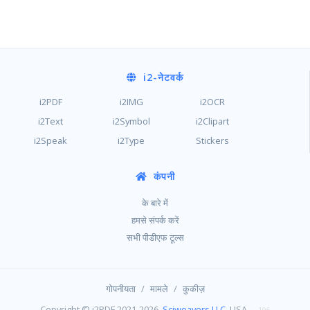
i2
-नेटवर्क
i2PDF
i2IMG
i2OCR
i2Text
i2Symbol
i2Clipart
i2Speak
i2Type
Stickers
कंपनी
के बारे में
हमसे संपर्क करें
सभी पीडीएफ टूल्स
/
/
गोपनीयता
मामले
कुकीज़
Copyright © i2PDF 2021-2026,
Sciweavers LLC
, USA