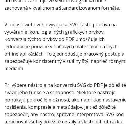
archiváciu zaručuje, že vektorová grafika bude
zachovaná v kvalitnom a štandardizovanom formáte.
V oblasti webového vývoja sa SVG často používa na
vytváranie ikon, log a iných grafických prvkov.
Konverzia týchto prvkov do PDF umožňuje ich
jednoduché použitie v tlačových materiáloch a iných
offline aplikáciách. To zjednodušuje pracovný postup a
zabezpečuje konzistentný vizuálny štýl naprieč rôznymi
médiami.
Pri výbere nástroja na konverziu SVG do PDF je dôležité
zvážiť jeho funkcie a schopnosti. Niektoré nástroje
ponúkajú pokročilé možnosti, ako napríklad nastavenie
rozlíšenia, kompresie a metaúdajov. Je tiež dôležité
zabezpečiť, aby nástroj správne interpretoval SVG kód
a zachoval všetky dôležité detaily a vlastnosti obrázku.