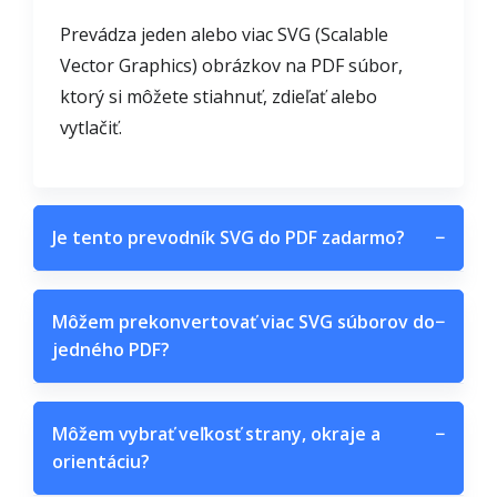
Prevádza jeden alebo viac SVG (Scalable
Vector Graphics) obrázkov na PDF súbor,
ktorý si môžete stiahnuť, zdieľať alebo
vytlačiť.
Je tento prevodník SVG do PDF zadarmo?
−
Môžem prekonvertovať viac SVG súborov do
−
jedného PDF?
Môžem vybrať veľkosť strany, okraje a
−
orientáciu?