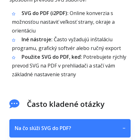
SVG do PDF (i2PDF):
Online konverzia s
možnosťou nastaviť veľkosť strany, okraje a
orientáciu
Iné nástroje:
Často vyžadujú inštaláciu
programu, grafický softvér alebo ručný export
Použite SVG do PDF, keď:
Potrebujete rýchly
prevod SVG na PDF v prehliadači a stačí vám
základné nastavenie strany
Často kladené otázky
Na čo slúži SVG do PDF?
−