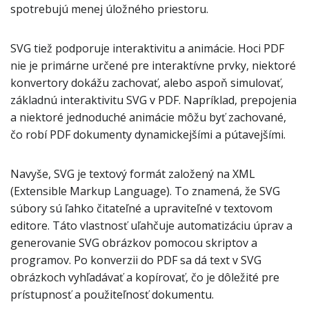
spotrebujú menej úložného priestoru.
SVG tiež podporuje interaktivitu a animácie. Hoci PDF
nie je primárne určené pre interaktívne prvky, niektoré
konvertory dokážu zachovať, alebo aspoň simulovať,
základnú interaktivitu SVG v PDF. Napríklad, prepojenia
a niektoré jednoduché animácie môžu byť zachované,
čo robí PDF dokumenty dynamickejšími a pútavejšími.
Navyše, SVG je textový formát založený na XML
(Extensible Markup Language). To znamená, že SVG
súbory sú ľahko čitateľné a upraviteľné v textovom
editore. Táto vlastnosť uľahčuje automatizáciu úprav a
generovanie SVG obrázkov pomocou skriptov a
programov. Po konverzii do PDF sa dá text v SVG
obrázkoch vyhľadávať a kopírovať, čo je dôležité pre
prístupnosť a použiteľnosť dokumentu.