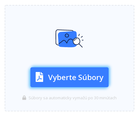
Vyberte Súbory
Súbory sa automaticky vymažú po 30 minútach