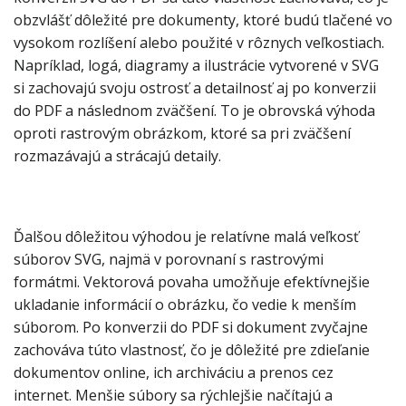
obzvlášť dôležité pre dokumenty, ktoré budú tlačené vo
vysokom rozlíšení alebo použité v rôznych veľkostiach.
Napríklad, logá, diagramy a ilustrácie vytvorené v SVG
si zachovajú svoju ostrosť a detailnosť aj po konverzii
do PDF a následnom zväčšení. To je obrovská výhoda
oproti rastrovým obrázkom, ktoré sa pri zväčšení
rozmazávajú a strácajú detaily.
Ďalšou dôležitou výhodou je relatívne malá veľkosť
súborov SVG, najmä v porovnaní s rastrovými
formátmi. Vektorová povaha umožňuje efektívnejšie
ukladanie informácií o obrázku, čo vedie k menším
súborom. Po konverzii do PDF si dokument zvyčajne
zachováva túto vlastnosť, čo je dôležité pre zdieľanie
dokumentov online, ich archiváciu a prenos cez
internet. Menšie súbory sa rýchlejšie načítajú a