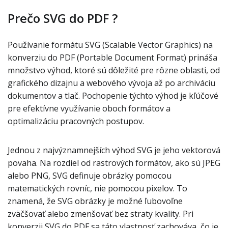
Prečo SVG do PDF ?
Používanie formátu SVG (Scalable Vector Graphics) na
konverziu do PDF (Portable Document Format) prináša
množstvo výhod, ktoré sú dôležité pre rôzne oblasti, od
grafického dizajnu a webového vývoja až po archiváciu
dokumentov a tlač. Pochopenie týchto výhod je kľúčové
pre efektívne využívanie oboch formátov a
optimalizáciu pracovných postupov.
Jednou z najvýznamnejších výhod SVG je jeho vektorová
povaha. Na rozdiel od rastrových formátov, ako sú JPEG
alebo PNG, SVG definuje obrázky pomocou
matematických rovníc, nie pomocou pixelov. To
znamená, že SVG obrázky je možné ľubovoľne
zväčšovať alebo zmenšovať bez straty kvality. Pri
konverzii SVG do PDF sa táto vlastnosť zachováva, čo je