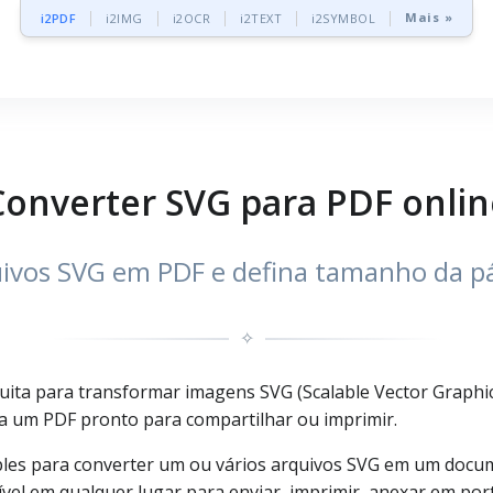
Mais »
i2PDF
i2IMG
i2OCR
i2TEXT
i2SYMBOL
Converter SVG para PDF onlin
ivos SVG em PDF e defina tamanho da p
✧
uita para transformar imagens SVG (Scalable Vector Graphi
xa um PDF pronto para compartilhar ou imprimir.
les para converter um ou vários arquivos SVG em um docum
el em qualquer lugar para enviar, imprimir, anexar em port