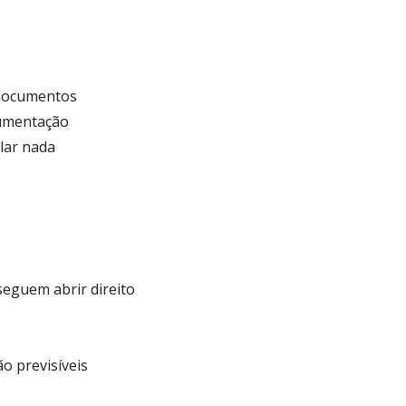
 documentos
cumentação
lar nada
seguem abrir direito
o previsíveis