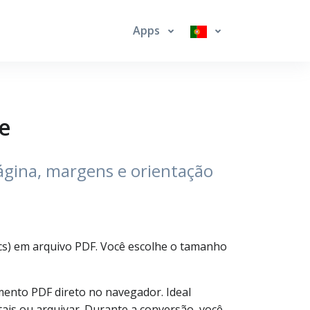
Apps
e
ágina, margens e orientação
cs) em arquivo PDF. Você escolhe o tamanho
ento PDF direto no navegador. Ideal
ais ou arquivar. Durante a conversão, você