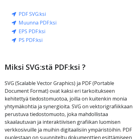
PDF SVG:ksi
Muunna PDF:ksi
EPS PDF:ksi
PS PDF:ksi
Miksi SVG:stä PDF:ksi ?
SVG (Scalable Vector Graphics) ja PDF (Portable
Document Format) ovat kaksi eri tarkoitukseen
kehitettyä tiedostomuotoa, joilla on kuitenkin monia
yhtymäkohtia ja synergioita. SVG on vektorigrafiikkaan
perustuva tiedostomuoto, joka mahdollistaa
skaalautuvan ja interaktiivisen grafiikan luomisen
verkkosivuille ja muihin digitaalisiin ympäristöihin. PDF
puolestaan on suunniteltu dokumenttien esittämiseen