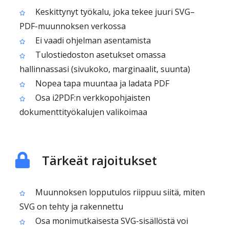
Keskittynyt työkalu, joka tekee juuri SVG–
PDF-muunnoksen verkossa
Ei vaadi ohjelman asentamista
Tulostiedoston asetukset omassa
hallinnassasi (sivukoko, marginaalit, suunta)
Nopea tapa muuntaa ja ladata PDF
Osa i2PDF:n verkkopohjaisten
dokumenttityökalujen valikoimaa
Tärkeät rajoitukset
Muunnoksen lopputulos riippuu siitä, miten
SVG on tehty ja rakennettu
Osa monimutkaisesta SVG-sisällöstä voi