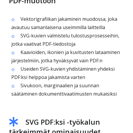
PDF-muotoon
Vektorigrafiikan jakaminen muodossa, joka
avautuu samanlaisena useimmilla laitteilla
SVG-kuvien valmistelu tulostusprosesseihin,
jotka vaativat PDF-tiedostoja
Kaavioiden, ikonien ja kuvitusten lataaminen
järjestelmiin, jotka hyväksyvät vain PDF:n
Useiden SVG-kuvien yhdistäminen yhdeksi
PDF:ksi helppoa jakamista varten
Sivukoon, marginaalien ja suunnan
säätäminen dokumenttivaatimusten mukaisiksi
SVG PDF:ksi -työkalun
tärkeimmät ominaisuudet