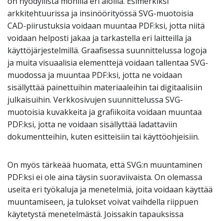
on hyödyllistä monilla eri aloilla. Esimerkiksi
arkkitehtuurissa ja insinöörityössä SVG-muotoisia
CAD-piirustuksia voidaan muuntaa PDF:ksi, jotta niitä
voidaan helposti jakaa ja tarkastella eri laitteilla ja
käyttöjärjestelmillä. Graafisessa suunnittelussa logoja
ja muita visuaalisia elementtejä voidaan tallentaa SVG-
muodossa ja muuntaa PDF:ksi, jotta ne voidaan
sisällyttää painettuihin materiaaleihin tai digitaalisiin
julkaisuihin. Verkkosivujen suunnittelussa SVG-
muotoisia kuvakkeita ja grafiikoita voidaan muuntaa
PDF:ksi, jotta ne voidaan sisällyttää ladattaviin
dokumentteihin, kuten esitteisiin tai käyttöohjeisiin.
On myös tärkeää huomata, että SVG:n muuntaminen
PDF:ksi ei ole aina täysin suoraviivaista. On olemassa
useita eri työkaluja ja menetelmiä, joita voidaan käyttää
muuntamiseen, ja tulokset voivat vaihdella riippuen
käytetystä menetelmästä. Joissakin tapauksissa