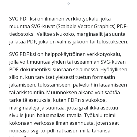
✧
SVG PDF:ksi on ilmainen verkkotyökalu, joka
muuntaa SVG-kuvat (Scalable Vector Graphics) PDF-
tiedostoksi. Valitse sivukoko, marginaalit ja suunta
ja lataa PDF, joka on valmis jakoon tai tulostukseen.
SVG PDF:ksi on helppokäyttöinen verkkotyökalu,
jolla voit muuntaa yhden tai useamman SVG-kuvan
PDF-dokumentiksi suoraan selaimessa. Hyödyllinen
silloin, kun tarvitset yleisesti tuetun formaatin
jakamiseen, tulostamiseen, palveluihin lataamiseen
tai arkistointiin. Muunnoksen aikana voit säätää
tärkeitä asetuksia, kuten PDF:n sivukokoa,
marginaaleja ja suuntaa, jotta grafiikka asettuu
sivulle juuri haluamallasi tavalla. Työkalu toimii
kokonaan verkossa ilman asennusta, joten saat
nopeasti svg-to-pdf-ratkaisun millä tahansa