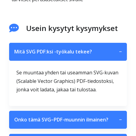
Usein kysytyt kysymykset
Mitä SVG PDF:ksi -työkalu tekee?
−
Se muuntaa yhden tai useamman SVG-kuvan
(Scalable Vector Graphics) PDF-tiedostoksi,
jonka voit ladata, jakaa tai tulostaa.
Onko tämä SVG–PDF-muunnin ilmainen?
−