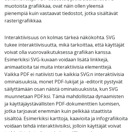
muotoista grafiikkaa, ovat näin ollen yleensä
pienempiä kuin vastaavat tiedostot, jotka sisältävät
rasterigrafiikkaa.
Interaktiivisuus on kolmas tärkeä näkökohta. SVG
tukee interaktiivisuutta, mikä tarkoittaa, että käyttäjät
voivat olla vuorovaikutuksessa grafiikan kanssa.
Esimerkiksi SVG-kuvaan voidaan lisätä linkkejä,
animaatioita tai muita interaktiivisia elementtejä.
Vaikka PDF ei natiivisti tue kaikkia SVG:n interaktiivisia
ominaisuuksia, monet PDF-lukijat ja -editorit pystyvät
säilyttämään osan näistä ominaisuuksista, kun SVG
muunnetaan PDF:ksi. Tämä mahdollistaa dynaamisten
ja käyttäjäystävällisten PDF-dokumenttien luomisen,
jotka tarjoavat enemmän kuin pelkkää staattista
sisältöä. Esimerkiksi karttoja, kaavioita ja infografiikoita
voidaan tehdä interaktiivisiksi, jolloin käyttäjät voivat