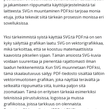
ja jakamiseen riippumatta käyttöjärjestelmästä tai
laitteesta. SVG:n muuntaminen PDF:ksi tarjoaa monia
etuja, jotka tekevät siitä tärkeän prosessin monissa eri
sovelluksissa.
Yksi tärkeimmistä syistä käyttää SVG:tä PDF:nä on sen
kyky säilyttää grafiikan laatu. SVG on vektorigrafiikkaa,
mikä tarkoittaa, että se koostuu matemaattisista
kaavoista pikselien sijaan. Tämän ansiosta SVG-kuvia
voidaan suurentaa ja pienentää rajattomasti ilman
laadun heikkenemistä. Kun SVG muunnetaan PDF:ksi,
tämä skaalautuvuus säilyy. PDF-tiedosto sisältää tällöin
vektorimuotoisen grafiikan, joka näyttää terävältä ja
selkeältä riippumatta siitä, kuinka paljon sitä
zoomataan. Tämä on erityisen tärkeää esimerkiksi
teknisissä piirustuksissa, logoissa ja muissa
grafiikoissa, joissa tarkkuus on olennaista.