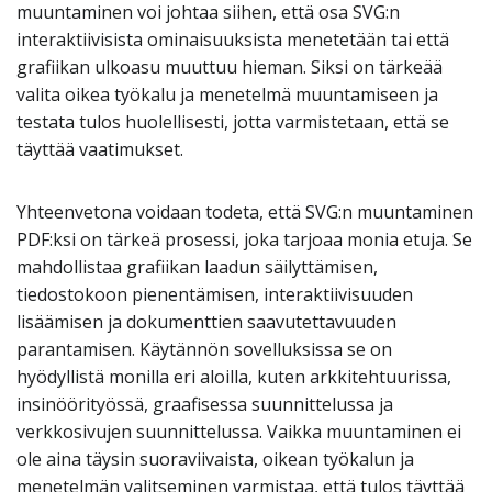
muuntaminen voi johtaa siihen, että osa SVG:n
interaktiivisista ominaisuuksista menetetään tai että
grafiikan ulkoasu muuttuu hieman. Siksi on tärkeää
valita oikea työkalu ja menetelmä muuntamiseen ja
testata tulos huolellisesti, jotta varmistetaan, että se
täyttää vaatimukset.
Yhteenvetona voidaan todeta, että SVG:n muuntaminen
PDF:ksi on tärkeä prosessi, joka tarjoaa monia etuja. Se
mahdollistaa grafiikan laadun säilyttämisen,
tiedostokoon pienentämisen, interaktiivisuuden
lisäämisen ja dokumenttien saavutettavuuden
parantamisen. Käytännön sovelluksissa se on
hyödyllistä monilla eri aloilla, kuten arkkitehtuurissa,
insinöörityössä, graafisessa suunnittelussa ja
verkkosivujen suunnittelussa. Vaikka muuntaminen ei
ole aina täysin suoraviivaista, oikean työkalun ja
menetelmän valitseminen varmistaa, että tulos täyttää