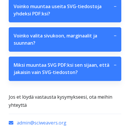
Voinko muuntaa useita SVG-tiedostoja
−
yhdeksi PDF:ksi?
Voinko valita sivukoon, marginaalit ja
−
suunnan?
Miksi muuntaa SVG PDF:ksi sen sijaan, että
−
jakaisin vain SVG-tiedoston?
Jos et löydä vastausta kysymykseesi, ota meihin
yhteyttä
admin@sciweavers.org