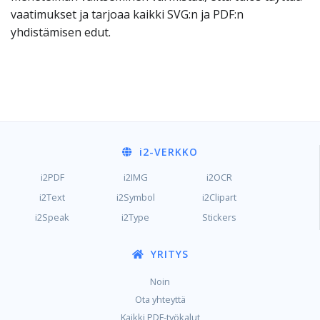
vaatimukset ja tarjoaa kaikki SVG:n ja PDF:n
yhdistämisen edut.
i2
-VERKKO
i2PDF
i2IMG
i2OCR
i2Text
i2Symbol
i2Clipart
i2Speak
i2Type
Stickers
YRITYS
Noin
Ota yhteyttä
Kaikki PDF-työkalut