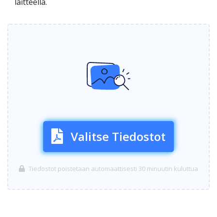
laitteella.
Valitse Tiedostot
Tiedostot poistetaan automaattisesti 30 minuutin kuluttua