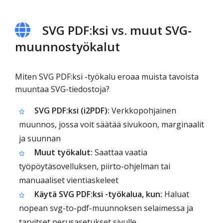
SVG PDF:ksi vs. muut SVG-
muunnostyökalut
Miten SVG PDF:ksi -työkalu eroaa muista tavoista
muuntaa SVG-tiedostoja?
SVG PDF:ksi (i2PDF):
Verkkopohjainen
muunnos, jossa voit säätää sivukoon, marginaalit
ja suunnan
Muut työkalut:
Saattaa vaatia
työpöytäsovelluksen, piirto-ohjelman tai
manuaaliset vientiaskeleet
Käytä SVG PDF:ksi -työkalua, kun:
Haluat
nopean svg-to-pdf-muunnoksen selaimessa ja
tarvitset perusasetukset sivulle