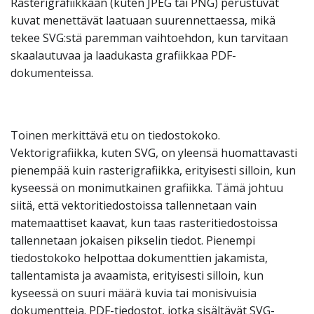
Rasterigrafiikkaan (kuten JPEG tai PNG) perustuvat
kuvat menettävät laatuaan suurennettaessa, mikä
tekee SVG:stä paremman vaihtoehdon, kun tarvitaan
skaalautuvaa ja laadukasta grafiikkaa PDF-
dokumenteissa.
Toinen merkittävä etu on tiedostokoko.
Vektorigrafiikka, kuten SVG, on yleensä huomattavasti
pienempää kuin rasterigrafiikka, erityisesti silloin, kun
kyseessä on monimutkainen grafiikka. Tämä johtuu
siitä, että vektoritiedostoissa tallennetaan vain
matemaattiset kaavat, kun taas rasteritiedostoissa
tallennetaan jokaisen pikselin tiedot. Pienempi
tiedostokoko helpottaa dokumenttien jakamista,
tallentamista ja avaamista, erityisesti silloin, kun
kyseessä on suuri määrä kuvia tai monisivuisia
dokumentteja. PDF-tiedostot, jotka sisältävät SVG-