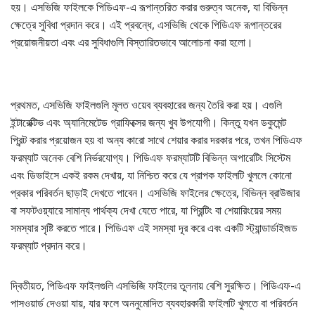
হয়। এসভিজি ফাইলকে পিডিএফ-এ রূপান্তরিত করার গুরুত্ব অনেক, যা বিভিন্ন
ক্ষেত্রে সুবিধা প্রদান করে। এই প্রবন্ধে, এসভিজি থেকে পিডিএফ রূপান্তরের
প্রয়োজনীয়তা এবং এর সুবিধাগুলি বিস্তারিতভাবে আলোচনা করা হলো।
প্রথমত, এসভিজি ফাইলগুলি মূলত ওয়েব ব্যবহারের জন্য তৈরি করা হয়। এগুলি
ইন্টারেক্টিভ এবং অ্যানিমেটেড গ্রাফিক্সের জন্য খুব উপযোগী। কিন্তু যখন ডকুমেন্ট
প্রিন্ট করার প্রয়োজন হয় বা অন্য কারো সাথে শেয়ার করার দরকার পরে, তখন পিডিএফ
ফরম্যাট অনেক বেশি নির্ভরযোগ্য। পিডিএফ ফরম্যাটটি বিভিন্ন অপারেটিং সিস্টেম
এবং ডিভাইসে একই রকম দেখায়, যা নিশ্চিত করে যে প্রাপক ফাইলটি খুললে কোনো
প্রকার পরিবর্তন ছাড়াই দেখতে পাবেন। এসভিজি ফাইলের ক্ষেত্রে, বিভিন্ন ব্রাউজার
বা সফটওয়্যারে সামান্য পার্থক্য দেখা যেতে পারে, যা প্রিন্টিং বা শেয়ারিংয়ের সময়
সমস্যার সৃষ্টি করতে পারে। পিডিএফ এই সমস্যা দূর করে এবং একটি স্ট্যান্ডার্ডাইজড
ফরম্যাট প্রদান করে।
দ্বিতীয়ত, পিডিএফ ফাইলগুলি এসভিজি ফাইলের তুলনায় বেশি সুরক্ষিত। পিডিএফ-এ
পাসওয়ার্ড দেওয়া যায়, যার ফলে অননুমোদিত ব্যবহারকারী ফাইলটি খুলতে বা পরিবর্তন