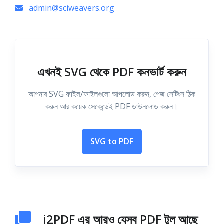
admin@sciweavers.org
এখনই SVG থেকে PDF কনভার্ট করুন
আপনার SVG ফাইল/ফাইলগুলো আপলোড করুন, পেজ সেটিংস ঠিক
করুন আর কয়েক সেকেন্ডেই PDF ডাউনলোড করুন।
SVG to PDF
i2PDF এর আরও যেসব PDF টুল আছে