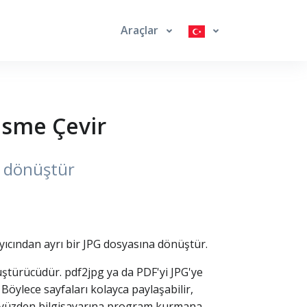
Araçlar
esme Çevir
e dönüştür
ayıcından ayrı bir JPG dosyasına dönüştür.
üştürücüdür. pdf2jpg ya da PDF'yi JPG'ye
Böylece sayfaları kolayca paylaşabilir,
 bu yüzden bilgisayarına program kurmana