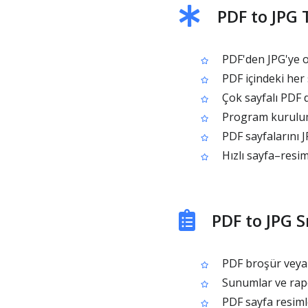
PDF to JPG 
PDF'den JPG'ye 
PDF içindeki her s
Çok sayfalı PDF d
Program kurulu
PDF sayfalarını J
Hızlı sayfa–resim 
PDF to JPG S
PDF broşür veya a
Sunumlar ve rapo
PDF sayfa resiml