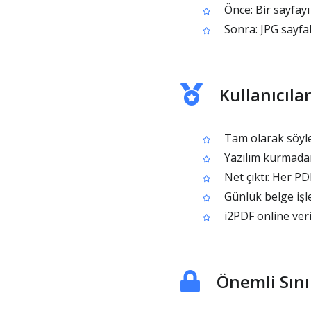
Önce: Bir sayfayı
Sonra: JPG sayfal
Kullanıcıla
Tam olarak söylen
Yazılım kurmadan
Net çıktı: Her PDF
Günlük belge işler
i2PDF online verim
Önemli Sını