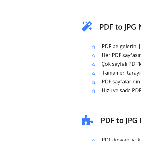
PDF to JPG 
PDF belgelerini J
Her PDF sayfasın
Çok sayfalı PDF’l
Tamamen tarayıcı
PDF sayfalarının 
Hızlı ve sade PD
PDF to JPG 
PDF dosyanı yük