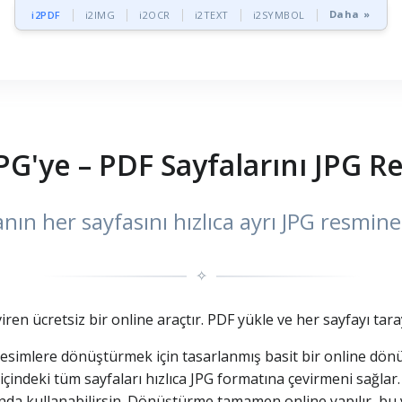
Daha »
i2PDF
i2IMG
i2OCR
i2TEXT
i2SYMBOL
PG'ye – PDF Sayfalarını JPG R
nın her sayfasını hızlıca ayrı JPG resmin
✧
iren ücretsiz bir online araçtır. PDF yükle ve her sayfayı tar
resimlere dönüştürmek için tasarlanmış basit bir online dön
çindeki tüm sayfaları hızlıca JPG formatına çevirmeni sağlar. 
larında kullanabilirsin. Dönüştürme tamamen online yapılır,