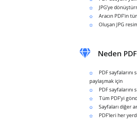
JPG’ye dönüştürm
Aracın PDF’in tüm
Oluşan JPG resiml
Neden PDF t
PDF sayfalarını 
paylaşmak için
PDF sayfalarını 
Tüm PDF’yi gönde
Sayfaları diğer a
PDF’leri her yerd