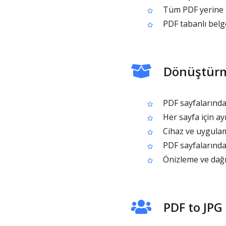
Tüm PDF yerine t
PDF tabanlı belg
Dönüştürm
PDF sayfalarından
Her sayfa için ayr
Cihaz ve uygulam
PDF sayfalarındak
Önizleme ve dağıtı
PDF to JPG