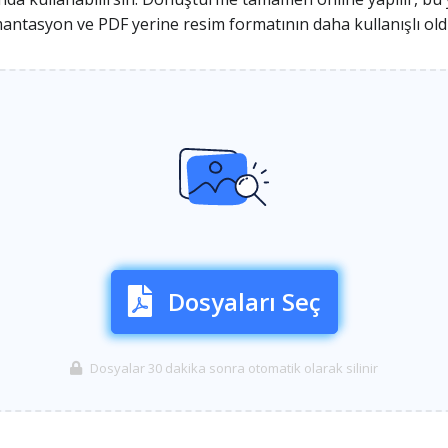
antasyon ve PDF yerine resim formatının daha kullanışlı ol
Dosyaları Seç
Dosyalar 30 dakika sonra otomatik olarak silinir