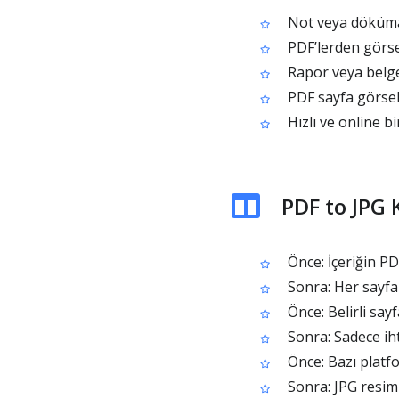
Not veya döküman
PDF’lerden görse
Rapor veya belge
PDF sayfa görsell
Hızlı ve online b
PDF to JPG
Önce: İçeriğin PDF
Sonra: Her sayfa 
Önce: Belirli say
Sonra: Sadece iht
Önce: Bazı platf
Sonra: JPG resiml