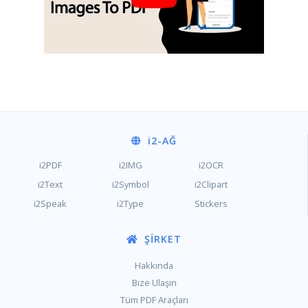
i2
-AĞ
i2PDF
i2IMG
i2OCR
i2Text
i2Symbol
i2Clipart
i2Speak
i2Type
Stickers
ŞIRKET
Hakkında
Bize Ulaşın
Tüm PDF Araçları