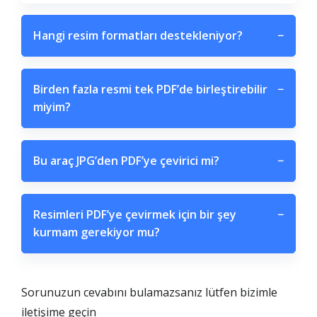
Hangi resim formatları destekleniyor?
−
Birden fazla resmi tek PDF’de birleştirebilir
−
miyim?
Bu araç JPG’den PDF’ye çevirici mi?
−
Resimleri PDF’ye çevirmek için bir şey
−
kurmam gerekiyor mu?
Sorunuzun cevabını bulamazsanız lütfen bizimle
iletişime geçin