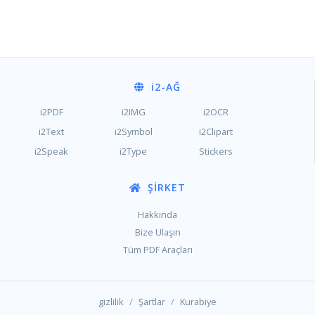
i2
-AĞ
i2PDF
i2IMG
i2OCR
i2Text
i2Symbol
i2Clipart
i2Speak
i2Type
Stickers
ŞIRKET
Hakkında
Bize Ulaşın
Tüm PDF Araçları
/
/
gizlilik
Şartlar
Kurabiye