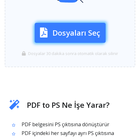
Dosyaları Seç
Dosyalar 30 dakika sonra otomatik olarak silinir
PDF to PS Ne İşe Yarar?
PDF belgesini PS çıktısına dönüştürür
PDF içindeki her sayfayı ayrı PS çıktısına