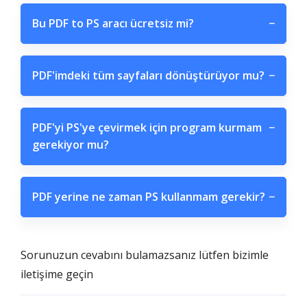
Bu PDF to PS aracı ücretsiz mi?
−
PDF'imdeki tüm sayfaları dönüştürüyor mu?
−
PDF'yi PS'ye çevirmek için program kurmam
−
gerekiyor mu?
PDF yerine ne zaman PS kullanmam gerekir?
−
Sorunuzun cevabını bulamazsanız lütfen bizimle
iletişime geçin