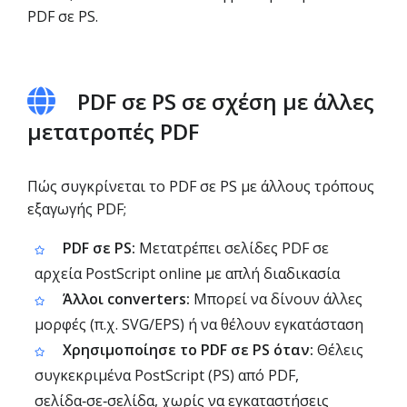
PDF σε PS.
PDF σε PS σε σχέση με άλλες
μετατροπές PDF
Πώς συγκρίνεται το PDF σε PS με άλλους τρόπους
εξαγωγής PDF;
PDF σε PS:
Μετατρέπει σελίδες PDF σε
αρχεία PostScript online με απλή διαδικασία
Άλλοι converters:
Μπορεί να δίνουν άλλες
μορφές (π.χ. SVG/EPS) ή να θέλουν εγκατάσταση
Χρησιμοποίησε το PDF σε PS όταν:
Θέλεις
συγκεκριμένα PostScript (PS) από PDF,
σελίδα‑σε‑σελίδα, χωρίς να εγκαταστήσεις