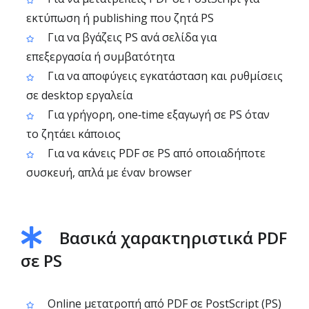
εκτύπωση ή publishing που ζητά PS
Για να βγάζεις PS ανά σελίδα για
επεξεργασία ή συμβατότητα
Για να αποφύγεις εγκατάσταση και ρυθμίσεις
σε desktop εργαλεία
Για γρήγορη, one‑time εξαγωγή σε PS όταν
το ζητάει κάποιος
Για να κάνεις PDF σε PS από οποιαδήποτε
συσκευή, απλά με έναν browser
Βασικά χαρακτηριστικά PDF
σε PS
Online μετατροπή από PDF σε PostScript (PS)