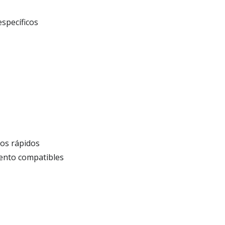
specíficos
jos rápidos
iento compatibles