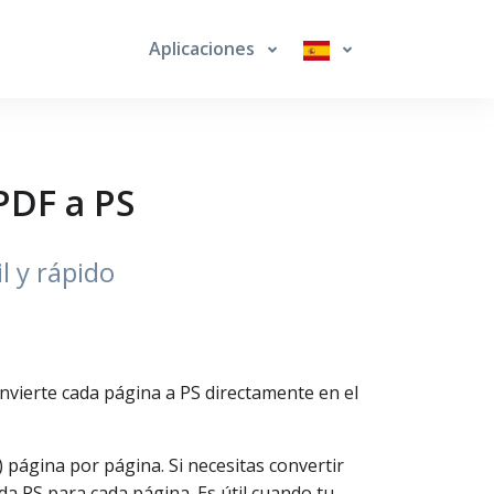
Aplicaciones
PDF a PS
l y rápido
nvierte cada página a PS directamente en el
página por página. Si necesitas convertir
da PS para cada página. Es útil cuando tu