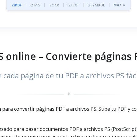
Más »
i2PDF
i2IMG
i2OCR
i2TEXT
i2SYMBOL
S online – Convierte páginas 
 cada página de tu PDF a archivos PS fáci
✧
 para convertir páginas PDF a archivos PS. Sube tu PDF y co
nsado para pasar documentos PDF a archivos PS (PostScript) 
ienta te permite procesar el archivo en línea y generar sali