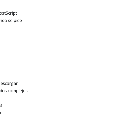
ostScript
ndo se pide
descargar
ndos complejos
as
vo