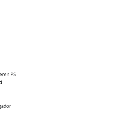
ieren PS
d
gador