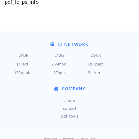
pdf_to_ps_info
i2
-NETWORK
i2PDF
i2IMG
i2OCR
i2Text
i2Symbol
i2Clipart
i2Speak
i2Type
Stickers
COMPANY
about
contact
pdf_tools
/
/