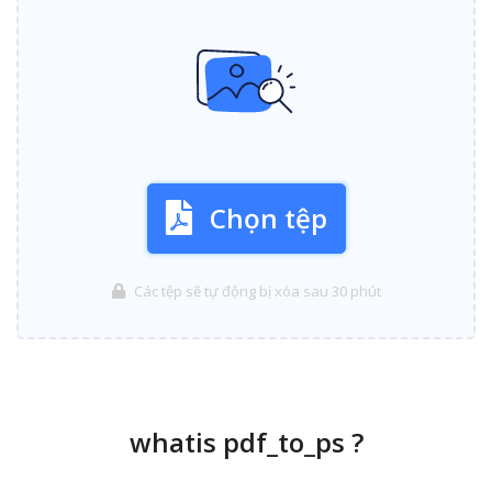
Chọn tệp
Các tệp sẽ tự động bị xóa sau 30 phút
whatis pdf_to_ps ?