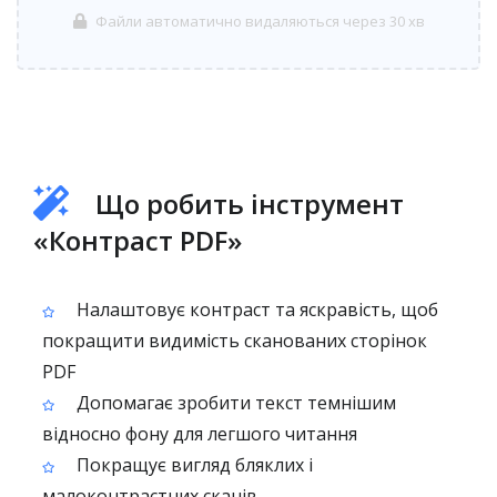
Файли автоматично видаляються через 30 хв
Що робить інструмент
«Контраст PDF»
Налаштовує контраст та яскравість, щоб
покращити видимість сканованих сторінок
PDF
Допомагає зробити текст темнішим
відносно фону для легшого читання
Покращує вигляд бляклих і
малоконтрастних сканів