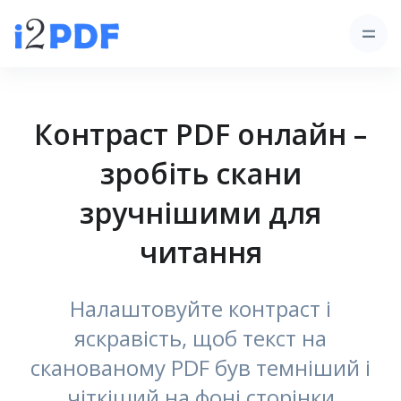
Контраст PDF онлайн –
зробіть скани
зручнішими для
читання
Налаштовуйте контраст і
яскравість, щоб текст на
сканованому PDF був темніший і
чіткіший на фоні сторінки