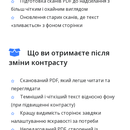
Підготовка сканів PDF до надсилання з
більш чітким і охайним виглядом
Оновлення старих сканів, де текст
«зливається» з фоном сторінки
Що ви отримаєте після
зміни контрасту
Сканований PDF, який легше читати та
переглядати
Темніший і чіткіший текст відносно фону
(при підвищенні контрасту)
Кращу видимість сторінок завдяки
налаштуванню яскравості за потреби
Нередагований PDF, створений із