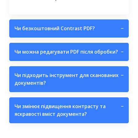
Чи безкоштовний Contrast PDF?
−
Чи можна редагувати PDF після обробки?
−
Чи підходить інструмент для сканованих
−
документів?
Чи змінює підвищення контрасту та
−
яскравості вміст документа?