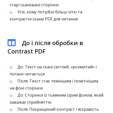
старі скановані сторінки
Усіх, кому потрібні більш чіткі та
контрастні скани PDF для читання
До і після обробки в
Contrast PDF
До: Текст на скані світлий, «розмитий» і
погано читається
Після: Текст стає темнішим і помітнішим
на фоні сторінки
До: Сторінки із тьмяним сірим фоном, який
заважає сприйняттю
Після: Покращений контраст і яскравість