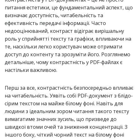
питання естетики, це фундаментальний аспект, що
визначає доступність, читабельність та
ефективність передачі інформації. Часто
недооцінюваний, контраст відіграє вирішальну
роль у сприйнятті тексту та графіки, впливаючи на
те, наскільки легко користувач може отримати
доступ до контенту та зрозуміти його. Розглянемо
детальніше, чому контрастність у PDF-файлах є
настільки важливою.
Перш за все, контрастність безпосередньо впливає
на читабельність. Уявіть собі PDF-документ з блідо-
сірим текстом на майже білому фоні. Навіть для
людини з ідеальним зором читання такого тексту
вимагатиме значних зусиль, що призведе до
швидкої втоми очей та зниження концентрації. З
іншого боку, чіткий чорний текст на білому фоні