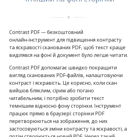
✧
Contrast PDF — безкоштовний
онлайн‑інструмент для підвищення контрасту
та яскравості сканованих PDF, щоб текст краще
виділявся на фоні й документ було легше читати.
Contrast PDF допомагає швидко покращити
вигляд сканованих PDF‑файлів, налаштовуючи
контраст і яскравість. Це корисно, коли скан
вийшов бляклим, сірим або погано
читабельним, і потрібно зробити текст
темнішим відносно фону сторінки. Інструмент
працює прямо в браузері: сторінки PDF
перетворюються на зображення, до них
застосовуються зміни контрасту та яскравості, а
потім створюється новий PDF. Через такий