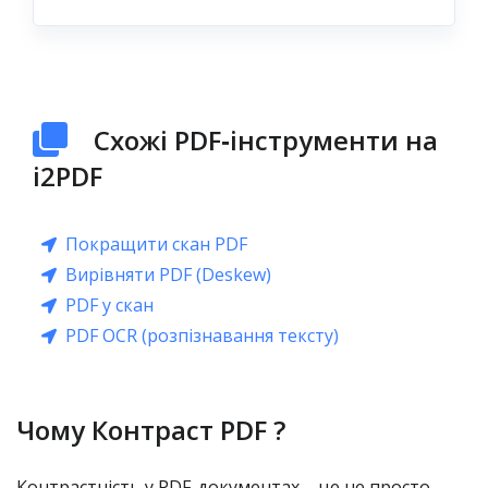
Схожі PDF‑інструменти на
i2PDF
Покращити скан PDF
Вирівняти PDF (Deskew)
PDF у скан
PDF OCR (розпізнавання тексту)
Чому Контраст PDF ?
Контрастність у PDF-документах – це не просто