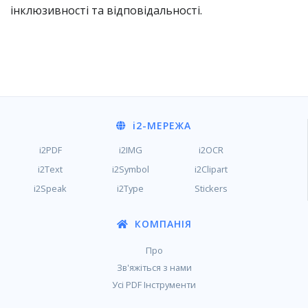
інклюзивності та відповідальності.
i2
-МЕРЕЖА
i2PDF
i2IMG
i2OCR
i2Text
i2Symbol
i2Clipart
i2Speak
i2Type
Stickers
КОМПАНІЯ
Про
Зв'яжіться з нами
Усі PDF Інструменти