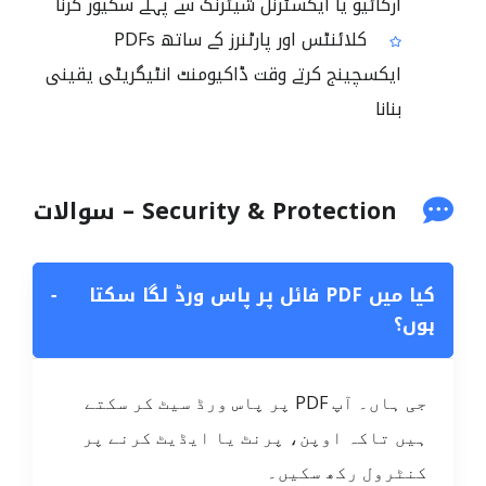
آرکائیو یا ایکسٹرنل شیئرنگ سے پہلے سکیور کرنا
کلائنٹس اور پارٹنرز کے ساتھ PDFs
ایکسچینج کرتے وقت ڈاکیومنٹ انٹیگریٹی یقینی
بنانا
Security & Protection – سوالات
کیا میں PDF فائل پر پاس ورڈ لگا سکتا
−
ہوں؟
جی ہاں۔ آپ PDF پر پاس ورڈ سیٹ کر سکتے
ہیں تاکہ اوپن، پرنٹ یا ایڈیٹ کرنے پر
کنٹرول رکھ سکیں۔