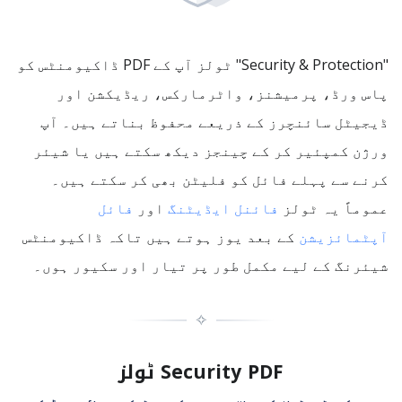
"Security & Protection" ٹولز آپ کے PDF ڈاکیومنٹس کو
پاس ورڈ، پرمیشنز، واٹرمارکس، ریڈیکشن اور
ڈیجیٹل سائنچرز کے ذریعے محفوظ بناتے ہیں۔ آپ
ورژن کمپئیر کر کے چینجز دیکھ سکتے ہیں یا شیئر
کرنے سے پہلے فائل کو فلیٹن بھی کر سکتے ہیں۔
عموماً یہ ٹولز
فائنل ایڈیٹنگ
اور
فائل
آپٹمائزیشن
کے بعد یوز ہوتے ہیں تاکہ ڈاکیومنٹس
شیئرنگ کے لیے مکمل طور پر تیار اور سکیور ہوں۔
✧
Security PDF ٹولز