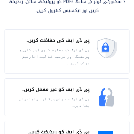
7 سکیورٹی ٹولز کے ساتھ PDFs کو پروٹیکٹ، سائن، ریڈیکٹ
کریں اور ایکسیس کنٹرول کریں۔
پی ڈی ایف کی حفاظت کریں۔
پی ڈی ایف کو محفوظ کریں اور کاپی،
پرنٹنگ اور ترمیم کے لیے اجازتیں
مرتب کریں۔
پی ڈی ایف کو غیر مقفل کریں۔
پی ڈی ایف سے پاس ورڈ اور پابندیاں
ہٹا دیں۔
پی ڈی ایف کو ریڈیکٹ کریں۔