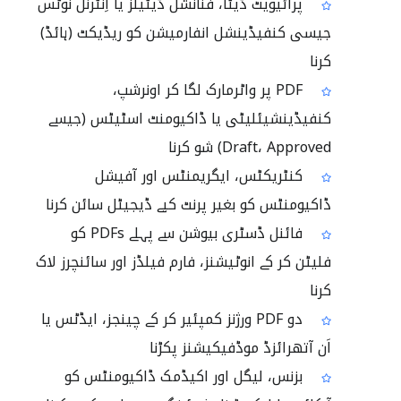
پرائیویٹ ڈیٹا، فنانشل ڈیٹیلز یا اِنٹرنل نوٹس
جیسی کنفیڈینشل انفارمیشن کو ریڈیکٹ (ہائڈ)
کرنا
PDF پر واٹرمارک لگا کر اونرشپ،
کنفیڈینشیئلیٹی یا ڈاکیومنٹ اسٹیٹس (جیسے
Draft، Approved) شو کرنا
کنٹریکٹس، ایگریمنٹس اور آفیشل
ڈاکیومنٹس کو بغیر پرنٹ کیے ڈیجیٹل سائن کرنا
فائنل ڈسٹری بیوشن سے پہلے PDFs کو
فلیٹن کر کے انوٹیشنز، فارم فیلڈز اور سائنچرز لاک
کرنا
دو PDF ورژنز کمپئیر کر کے چینجز، ایڈٹس یا
اَن آتھرائزڈ موڈفیکیشنز پکڑنا
بزنس، لیگل اور اکیڈمک ڈاکیومنٹس کو