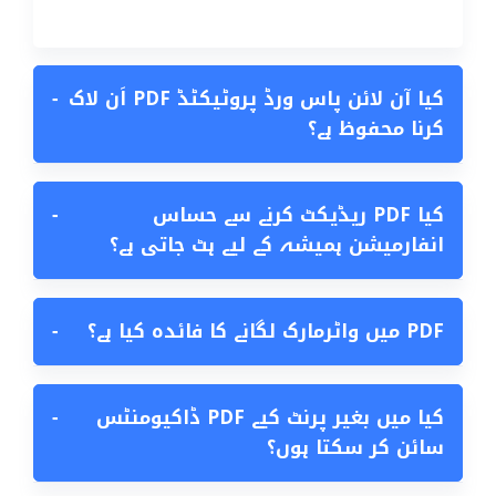
کیا آن لائن پاس ورڈ پروٹیکٹڈ PDF اَن لاک
−
کرنا محفوظ ہے؟
کیا PDF ریڈیکٹ کرنے سے حساس
−
انفارمیشن ہمیشہ کے لیے ہٹ جاتی ہے؟
PDF میں واٹرمارک لگانے کا فائدہ کیا ہے؟
−
کیا میں بغیر پرنٹ کیے PDF ڈاکیومنٹس
−
سائن کر سکتا ہوں؟