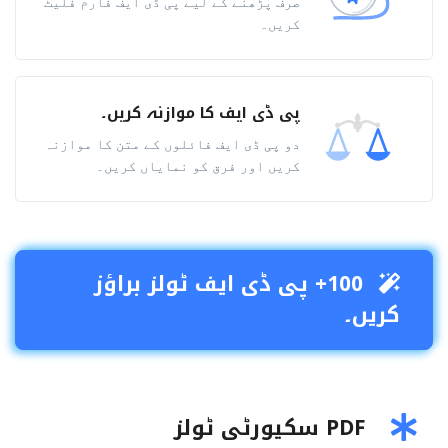
صرف پڑھنے کے لیے پی ڈی ایف فارم فلیٹ
کریں۔
پی ڈی ایف کا موازنہ کریں۔
دو پی ڈی ایف فائلوں کے متن کا موازنہ
کریں اور فرق کو نمایاں کریں۔
100+ پی ڈی ایف ٹولز براؤز
کریں۔
PDF سکیورٹی ٹولز