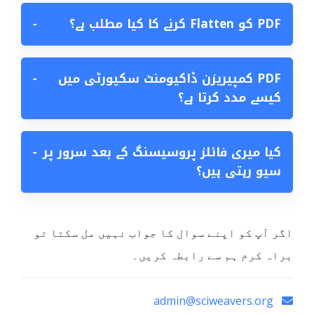
PDF کو Flatten کرنے کا کیا مطلب ہے؟
−
PDF کمپیریزن ڈاکیومنٹ سکیورٹی میں
−
کیسے مدد کرتا ہے؟
کیا میری فائلز پروسیسنگ کے بعد سرور پر
−
سیو رہتی ہیں؟
اگر آپ کو اپنے سوال کا جواب نہیں مل سکتا تو
براہ کرم ہم سے رابطہ کریں۔
admin@sciweavers.org