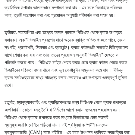
পিডিএফ ফাইলের ক্ষেত্রে, ক্যাডে রূপান্তরের পর প্রতিটি লাইন, আর্ক এবং অন্যান্য
জ্যামিতিক উপাদান আলাদাভাবে সম্পাদনা করা যায়। এর ফলে ডিজাইনে পরিবর্তন
আনা, ত্রুটি সংশোধন করা এবং প্রয়োজন অনুযায়ী পরিমার্জন করা সহজ হয়।
তৃতীয়ত, সহযোগিতা এবং তথ্যের আদান প্রদানে পিডিএফ থেকে ক্যাড রূপান্তর
সহায়ক। একটি ডিজাইন প্রকল্পের সাথে অনেক ব্যক্তি জড়িত থাকতে পারে, যেমন
স্থপতি, প্রকৌশলী, ঠিকাদার এবং ক্লায়েন্ট। ক্যাড ফাইলগুলি সহজেই বিভিন্নজনের
সাথে শেয়ার করা যায় এবং তারা তাদের প্রয়োজন অনুযায়ী ডিজাইনটি দেখতে ও
পরিবর্তন করতে পারে। পিডিএফ ফাইল শেয়ার করার চেয়ে ক্যাড ফাইল শেয়ার করলে
ডিজাইনের সঠিকতা বজায় থাকে এবং ভুল বোঝাবুঝির সম্ভাবনা কমে যায়। বিভিন্ন
ক্যাড সফটওয়্যারের মধ্যে সামঞ্জস্য রক্ষার ক্ষেত্রেও এই রূপান্তর গুরুত্বপূর্ণ ভূমিকা
রাখে।
চতুর্থত, ম্যানুফ্যাকচারিং এবং ফ্যাব্রিকেশনের জন্য পিডিএফ থেকে ক্যাড রূপান্তর
অপরিহার্য। কোনো বস্তু তৈরি বা নির্মাণের আগে ক্যাড মডেলের প্রয়োজন হয়।
পিডিএফ থেকে ক্যাডে রূপান্তর করার মাধ্যমে ডিজাইনের ডেটা সরাসরি
ম্যানুফ্যাকচারিং মেশিনে পাঠানো যায়। এই প্রক্রিয়া কম্পিউটার-এডেড
ম্যানুফ্যাকচারিং (CAM) নামে পরিচিত। এর ফলে উৎপাদন প্রক্রিয়া স্বয়ংক্রিয় করা