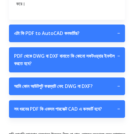
করে।
এটা কি PDF to AutoCAD কনভার্টার?
−
PDF থেকে DWG বা DXF বানাতে কি কোনো সফটওয়্যার ইনস্টল
−
করতে হবে?
আমি কোন আউটপুট ফরম্যাট নেব: DWG না DXF?
−
সব ধরনের PDF কি একদম পারফেক্ট CAD এ কনভার্ট হবে?
−