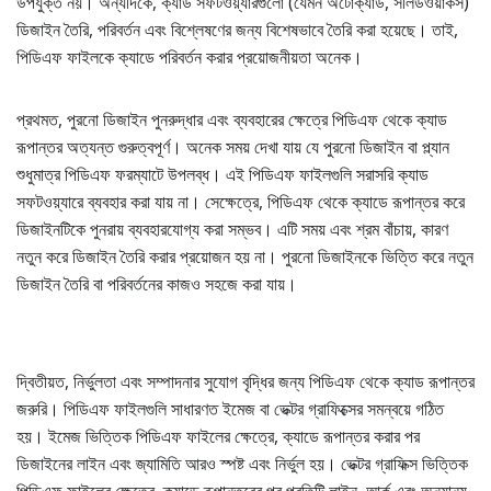
উপযুক্ত নয়। অন্যদিকে, ক্যাড সফটওয়্যারগুলো (যেমন অটোক্যাড, সলিডওয়ার্কস)
ডিজাইন তৈরি, পরিবর্তন এবং বিশ্লেষণের জন্য বিশেষভাবে তৈরি করা হয়েছে। তাই,
পিডিএফ ফাইলকে ক্যাডে পরিবর্তন করার প্রয়োজনীয়তা অনেক।
প্রথমত, পুরনো ডিজাইন পুনরুদ্ধার এবং ব্যবহারের ক্ষেত্রে পিডিএফ থেকে ক্যাড
রূপান্তর অত্যন্ত গুরুত্বপূর্ণ। অনেক সময় দেখা যায় যে পুরনো ডিজাইন বা প্ল্যান
শুধুমাত্র পিডিএফ ফরম্যাটে উপলব্ধ। এই পিডিএফ ফাইলগুলি সরাসরি ক্যাড
সফটওয়্যারে ব্যবহার করা যায় না। সেক্ষেত্রে, পিডিএফ থেকে ক্যাডে রূপান্তর করে
ডিজাইনটিকে পুনরায় ব্যবহারযোগ্য করা সম্ভব। এটি সময় এবং শ্রম বাঁচায়, কারণ
নতুন করে ডিজাইন তৈরি করার প্রয়োজন হয় না। পুরনো ডিজাইনকে ভিত্তি করে নতুন
ডিজাইন তৈরি বা পরিবর্তনের কাজও সহজে করা যায়।
দ্বিতীয়ত, নির্ভুলতা এবং সম্পাদনার সুযোগ বৃদ্ধির জন্য পিডিএফ থেকে ক্যাড রূপান্তর
জরুরি। পিডিএফ ফাইলগুলি সাধারণত ইমেজ বা ভেক্টর গ্রাফিক্সের সমন্বয়ে গঠিত
হয়। ইমেজ ভিত্তিক পিডিএফ ফাইলের ক্ষেত্রে, ক্যাডে রূপান্তর করার পর
ডিজাইনের লাইন এবং জ্যামিতি আরও স্পষ্ট এবং নির্ভুল হয়। ভেক্টর গ্রাফিক্স ভিত্তিক