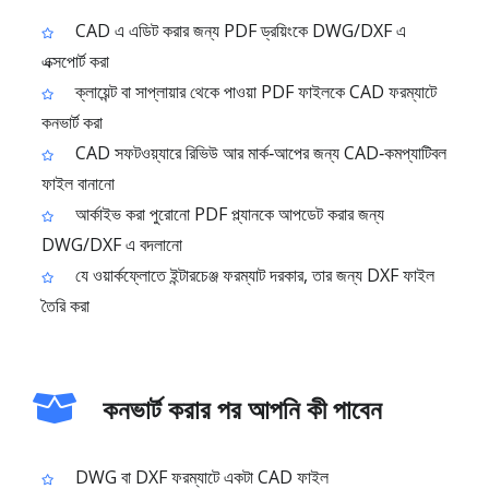
CAD এ এডিট করার জন্য PDF ড্রয়িংকে DWG/DXF এ
এক্সপোর্ট করা
ক্লায়েন্ট বা সাপ্লায়ার থেকে পাওয়া PDF ফাইলকে CAD ফরম্যাটে
কনভার্ট করা
CAD সফটওয়্যারে রিভিউ আর মার্ক‑আপের জন্য CAD‑কমপ্যাটিবল
ফাইল বানানো
আর্কাইভ করা পুরোনো PDF প্ল্যানকে আপডেট করার জন্য
DWG/DXF এ বদলানো
যে ওয়ার্কফ্লোতে ইন্টারচেঞ্জ ফরম্যাট দরকার, তার জন্য DXF ফাইল
তৈরি করা
কনভার্ট করার পর আপনি কী পাবেন
DWG বা DXF ফরম্যাটে একটা CAD ফাইল