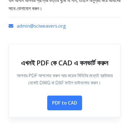
যদি আপনি আপনার প্রশ্নের উত্তর খুঁজে না পান, তাহলে অনুগ্রহ করে আমাদের
সাথে যোগাযোগ করুন।
admin@sciweavers.org
এখনই PDF কে CAD এ কনভার্ট করুন
আপনার PDF আপলোড করুন আর কয়েক মিনিটের মধ্যেই ব্রাউজার
থেকেই DWG বা DXF ফাইল ডাউনলোড করুন।
PDF to CAD