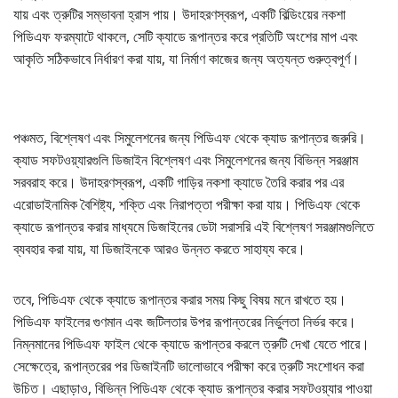
যায় এবং ত্রুটির সম্ভাবনা হ্রাস পায়। উদাহরণস্বরূপ, একটি বিল্ডিংয়ের নকশা
পিডিএফ ফরম্যাটে থাকলে, সেটি ক্যাডে রূপান্তর করে প্রতিটি অংশের মাপ এবং
আকৃতি সঠিকভাবে নির্ধারণ করা যায়, যা নির্মাণ কাজের জন্য অত্যন্ত গুরুত্বপূর্ণ।
পঞ্চমত, বিশ্লেষণ এবং সিমুলেশনের জন্য পিডিএফ থেকে ক্যাড রূপান্তর জরুরি।
ক্যাড সফটওয়্যারগুলি ডিজাইন বিশ্লেষণ এবং সিমুলেশনের জন্য বিভিন্ন সরঞ্জাম
সরবরাহ করে। উদাহরণস্বরূপ, একটি গাড়ির নকশা ক্যাডে তৈরি করার পর এর
এরোডাইনামিক বৈশিষ্ট্য, শক্তি এবং নিরাপত্তা পরীক্ষা করা যায়। পিডিএফ থেকে
ক্যাডে রূপান্তর করার মাধ্যমে ডিজাইনের ডেটা সরাসরি এই বিশ্লেষণ সরঞ্জামগুলিতে
ব্যবহার করা যায়, যা ডিজাইনকে আরও উন্নত করতে সাহায্য করে।
তবে, পিডিএফ থেকে ক্যাডে রূপান্তর করার সময় কিছু বিষয় মনে রাখতে হয়।
পিডিএফ ফাইলের গুণমান এবং জটিলতার উপর রূপান্তরের নির্ভুলতা নির্ভর করে।
নিম্নমানের পিডিএফ ফাইল থেকে ক্যাডে রূপান্তর করলে ত্রুটি দেখা যেতে পারে।
সেক্ষেত্রে, রূপান্তরের পর ডিজাইনটি ভালোভাবে পরীক্ষা করে ত্রুটি সংশোধন করা
উচিত। এছাড়াও, বিভিন্ন পিডিএফ থেকে ক্যাড রূপান্তর করার সফটওয়্যার পাওয়া