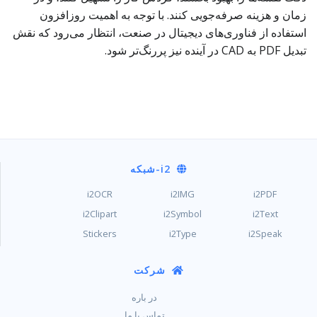
زمان و هزینه صرفه‌جویی کنند. با توجه به اهمیت روزافزون
استفاده از فناوری‌های دیجیتال در صنعت، انتظار می‌رود که نقش
تبدیل PDF به CAD در آینده نیز پررنگ‌تر شود.
i2
-شبکه
i2OCR
i2IMG
i2PDF
i2Clipart
i2Symbol
i2Text
Stickers
i2Type
i2Speak
شرکت
در باره
تماس با ما