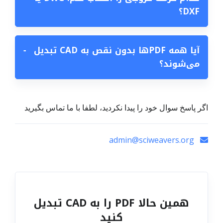
DXF؟
آیا همه PDFها بدون نقص به CAD تبدیل
−
می‌شوند؟
اگر پاسخ سوال خود را پیدا نکردید، لطفا با ما تماس بگیرید
admin@sciweavers.org
همین حالا PDF را به CAD تبدیل
کنید