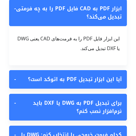
ابزار PDF به CAD فایل PDF را به چه فرمتی
−
تبدیل می‌کند؟
این ابزار فایل PDF را به فرمت‌های CAD یعنی DWG
یا DXF تبدیل می‌کند.
آیا این ابزار تبدیل PDF به اتوکد است؟
−
برای تبدیل PDF به DWG یا DXF باید
−
نرم‌افزار نصب کنم؟
کدام فرمت خروجی را انتخاب کنم: DWG یا
−