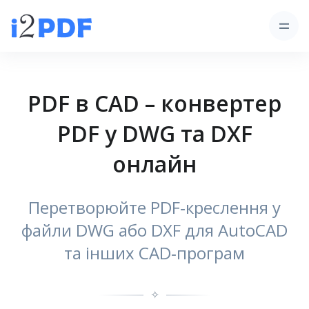
PDF в CAD – конвертер
PDF у DWG та DXF
онлайн
Перетворюйте PDF‑креслення у
файли DWG або DXF для AutoCAD
та інших CAD‑програм
✧