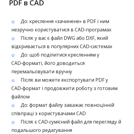
PDF в CAD
До: креслення «зачинене» в PDF і ним
незручно користуватися в CAD‑програмах
Після: у вас є файл DWG або DXF, який
відкривається в популярних CAD‑системах
До: щоб поділитися кресленням у
CAD‑форматі, його доводиться
перемальовувати вручну
Після: ви можете експортувати PDF у
CAD‑формат і продовжити роботу з готовим
файлом
До: формат файлу заважає повноцінній
співпраці з користувачами CAD
Після: є CAD‑сумісний файл для перегляду й
подальшого редагування