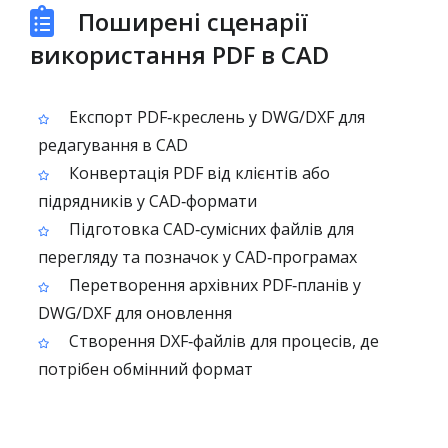
Поширені сценарії
використання PDF в CAD
Експорт PDF‑креслень у DWG/DXF для
редагування в CAD
Конвертація PDF від клієнтів або
підрядників у CAD‑формати
Підготовка CAD‑сумісних файлів для
перегляду та позначок у CAD‑програмах
Перетворення архівних PDF‑планів у
DWG/DXF для оновлення
Створення DXF‑файлів для процесів, де
потрібен обмінний формат