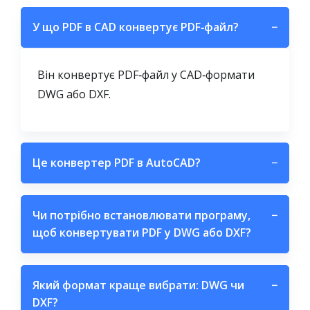
У що PDF в CAD конвертує PDF‑файл?
−
Він конвертує PDF‑файл у CAD‑формати
DWG або DXF.
Це конвертер PDF в AutoCAD?
−
Чи потрібно встановлювати програму,
−
щоб конвертувати PDF у DWG або DXF?
Який формат краще вибрати: DWG чи
−
DXF?