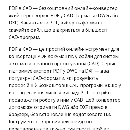
PDF в CAD — безкоштовний онлайн‑конвертер,
який перетворює PDF у CAD‑формати (DWG або
DXF). Завантажте PDF, виберіть формат і
скачайте файл, що відкриється в більшості
CAD‑програм.
PDF в CAD — це простий онлайн‑інструмент для
конвертації PDF‑документів у файли для систем
автоматизованого проєктування (CAD). Сервіс
підтримує експорт PDF у DWG та DXF — два
популярні CAD‑формати, які розуміють
професійні й безкоштовні CAD‑програми. Якщо у
вас є креслення лише у вигляді PDF і потрібно
продовжити роботу з ним у CAD, цей конвертер
допоможе отримати DWG або DXF прямо в
браузері, без встановлення додаткового ПЗ.
Інструмент створений для швидкого
перетворення та зручної сумісності, щоб ви