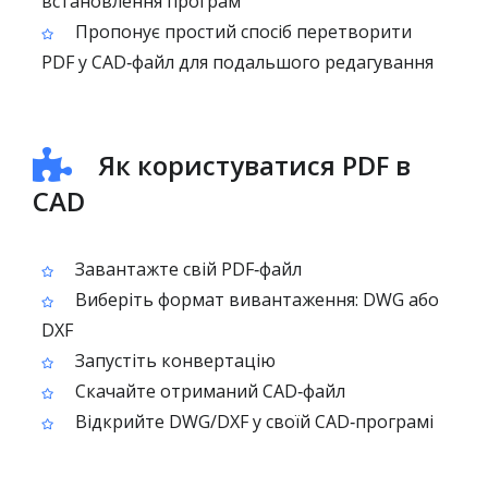
встановлення програм
Пропонує простий спосіб перетворити
PDF у CAD‑файл для подальшого редагування
Як користуватися PDF в
CAD
Завантажте свій PDF‑файл
Виберіть формат вивантаження: DWG або
DXF
Запустіть конвертацію
Скачайте отриманий CAD‑файл
Відкрийте DWG/DXF у своїй CAD‑програмі