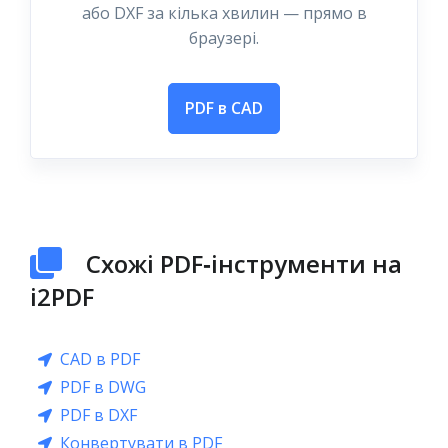
або DXF за кілька хвилин — прямо в
браузері.
PDF в CAD
Схожі PDF‑інструменти на
i2PDF
CAD в PDF
PDF в DWG
PDF в DXF
Конвертувати в PDF