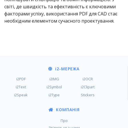
світі, де швидкість та ефективність є ключовими
факторами успіху, використання PDF для CAD стає
необхідним елементом сучасного проектування.
i2
-МЕРЕЖА
i2PDF
i2IMG
i2OCR
i2Text
i2Symbol
i2Clipart
i2Speak
i2Type
Stickers
КОМПАНІЯ
Про
Зв'яжіться з нами