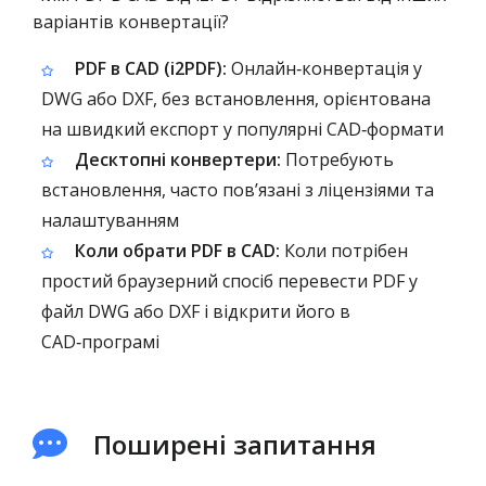
варіантів конвертації?
PDF в CAD (i2PDF):
Онлайн‑конвертація у
DWG або DXF, без встановлення, орієнтована
на швидкий експорт у популярні CAD‑формати
Десктопні конвертери:
Потребують
встановлення, часто повʼязані з ліцензіями та
налаштуванням
Коли обрати PDF в CAD:
Коли потрібен
простий браузерний спосіб перевести PDF у
файл DWG або DXF і відкрити його в
CAD‑програмі
Поширені запитання