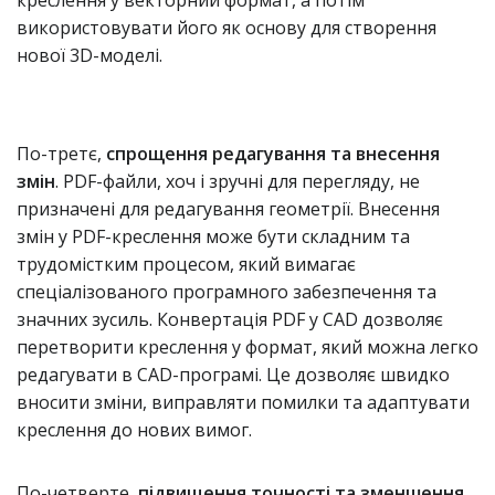
креслення у векторний формат, а потім
використовувати його як основу для створення
нової 3D-моделі.
По-третє,
спрощення редагування та внесення
змін
. PDF-файли, хоч і зручні для перегляду, не
призначені для редагування геометрії. Внесення
змін у PDF-креслення може бути складним та
трудомістким процесом, який вимагає
спеціалізованого програмного забезпечення та
значних зусиль. Конвертація PDF у CAD дозволяє
перетворити креслення у формат, який можна легко
редагувати в CAD-програмі. Це дозволяє швидко
вносити зміни, виправляти помилки та адаптувати
креслення до нових вимог.
По-четверте,
підвищення точності та зменшення