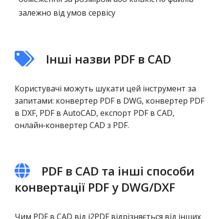
залежно від умов сервісу
Інші назви PDF в CAD
Користувачі можуть шукати цей інструмент за
запитами: конвертер PDF в DWG, конвертер PDF
в DXF, PDF в AutoCAD, експорт PDF в CAD,
онлайн‑конвертер CAD з PDF.
PDF в CAD та інші способи
конвертації PDF у DWG/DXF
Чим PDF в CAD від i2PDF відрізняється від інших