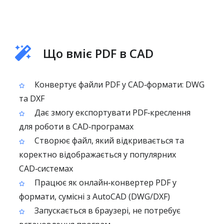
Що вміє PDF в CAD
Конвертує файли PDF у CAD‑формати: DWG
та DXF
Дає змогу експортувати PDF‑креслення
для роботи в CAD‑програмах
Створює файл, який відкривається та
коректно відображається у популярних
CAD‑системах
Працює як онлайн‑конвертер PDF у
формати, сумісні з AutoCAD (DWG/DXF)
Запускається в браузері, не потребує