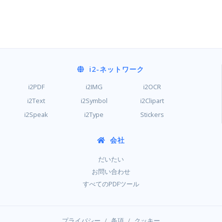
i2
-ネットワーク
i2PDF
i2IMG
i2OCR
i2Text
i2Symbol
i2Clipart
i2Speak
i2Type
Stickers
会社
だいたい
お問い合わせ
すべてのPDFツール
/
/
プライバシー
条項
クッキー