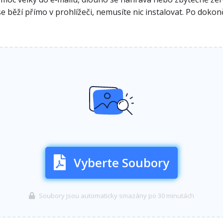
 běží přímo v prohlížeči, nemusíte nic instalovat. Po dokon
Vyberte Soubory
Soubory jsou automaticky smazány po 30 minutách