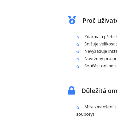
Proč uživa
Zdarma a přehled
Snižuje velikost 
Nevyžaduje inst
Navržený pro pra
Součást online s
Důležitá o
Míra zmenšení zá
soubory)