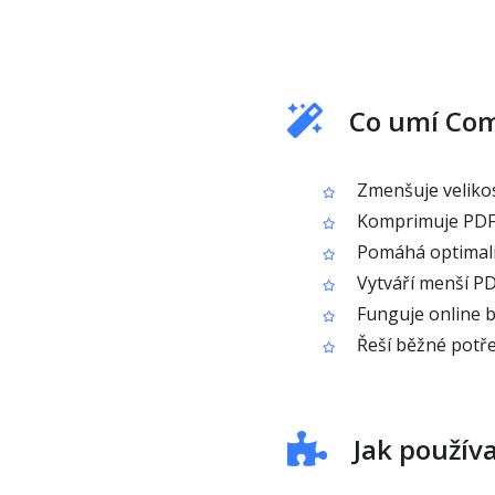
Co umí Com
Zmenšuje velikost
Komprimuje PDF s
Pomáhá optimaliz
Vytváří menší PDF
Funguje online be
Řeší běžné potře
Jak použív