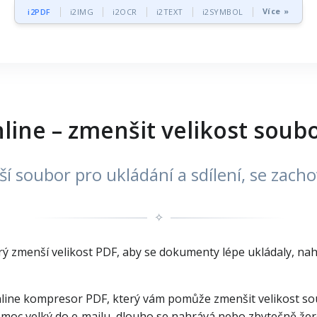
Více »
i2PDF
i2IMG
i2OCR
i2TEXT
i2SYMBOL
ne – zmenšit velikost soubor
í soubor pro ukládání a sdílení, se zach
✧
ý zmenší velikost PDF, aby se dokumenty lépe ukládaly, nahrá
line kompresor PDF, který vám pomůže zmenšit velikost soub
 moc velký do e‑mailu, dlouho se nahrává nebo zbytečně žer