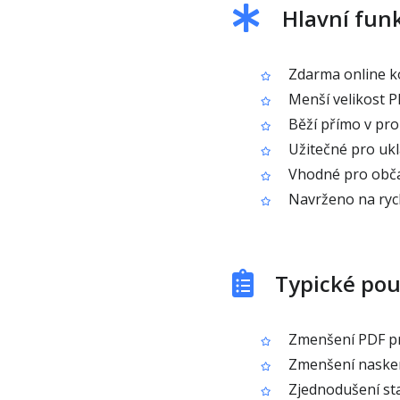
Hlavní fun
Zdarma online 
Menší velikost P
Běží přímo v proh
Užitečné pro uklá
Vhodné pro obča
Navrženo na ryc
Typické pou
Zmenšení PDF pr
Zmenšení nasken
Zjednodušení sta