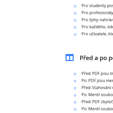
Pro studenty posí
Pro profesionály,
Pro týmy nahráva
Pro každého, kdo 
Pro uživatele, kt
Před a po 
Před: PDF jsou m
Po: PDF jsou menš
Před: Stahování v
Po: Menší soubory
Před: PDF zbytečn
Po: Menší soubor