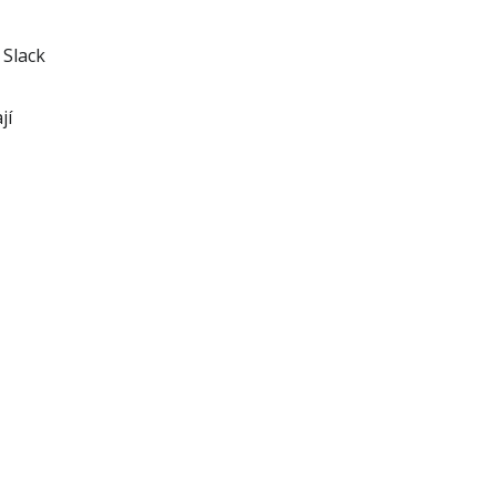
 Slack
jí