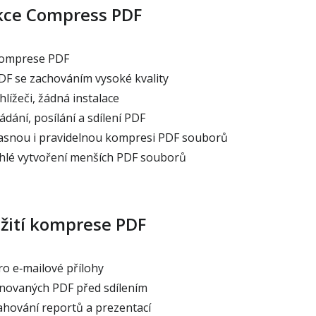
kce Compress PDF
komprese PDF
DF se zachováním vysoké kvality
lížeči, žádná instalace
dání, posílání a sdílení PDF
snou i pravidelnou kompresi PDF souborů
hlé vytvoření menších PDF souborů
žití komprese PDF
o e‑mailové přílohy
ovaných PDF před sdílením
hování reportů a prezentací