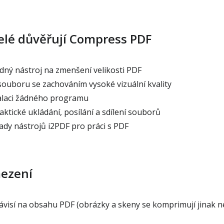
telé důvěřují Compress PDF
ný nástroj na zmenšení velikosti PDF
souboru se zachováním vysoké vizuální kvality
alaci žádného programu
ktické ukládání, posílání a sdílení souborů
ady nástrojů i2PDF pro práci s PDF
mezení
visí na obsahu PDF (obrázky a skeny se komprimují jinak n