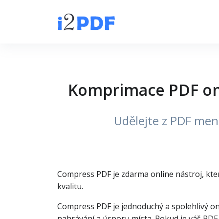
Komprimace PDF onli
Udělejte z PDF menš
Compress PDF je zdarma online nástroj, kter
kvalitu.
Compress PDF je jednoduchý a spolehlivý on
nahrávání a úsporu místa. Pokud je váš PDF