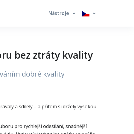
Nástroje
u bez ztráty kvality
ováním dobré kvality
valy a sdílely – a přitom si držely vysokou
oru pro rychlejší odesílání, snadnější
e data, tímto nástrojem ho rychle zmenšíte