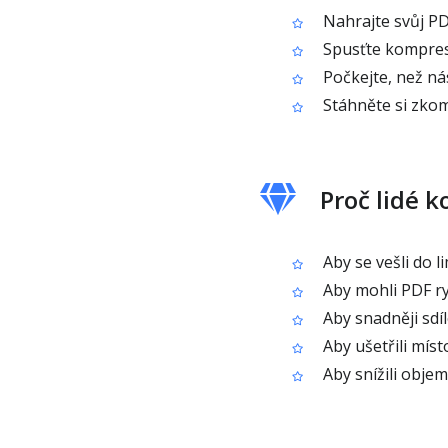
Nahrajte svůj P
Spusťte kompres
Počkejte, než ná
Stáhněte si zko
Proč lidé 
Aby se vešli do li
Aby mohli PDF ry
Aby snadněji sdí
Aby ušetřili místo
Aby snížili obje