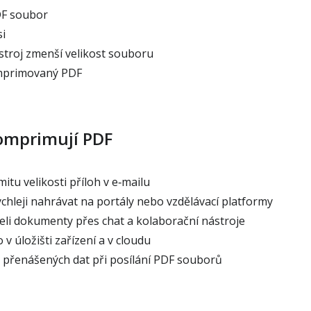
DF soubor
i
stroj zmenší velikost souboru
mprimovaný PDF
komprimují PDF
mitu velikosti příloh v e‑mailu
chleji nahrávat na portály nebo vzdělávací platformy
leli dokumenty přes chat a kolaborační nástroje
 v úložišti zařízení a v cloudu
m přenášených dat při posílání PDF souborů