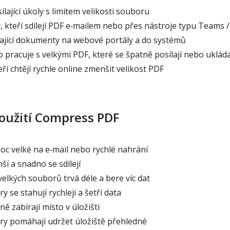
lající úkoly s limitem velikosti souboru
 kteří sdílejí PDF e‑mailem nebo přes nástroje typu Teams /
jící dokumenty na webové portály a do systémů
pracuje s velkými PDF, které se špatně posílají nebo ukláda
eří chtějí rychle online zmenšit velikost PDF
použití Compress PDF
oc velké na e‑mail nebo rychlé nahrání
í a snadno se sdílejí
elkých souborů trvá déle a bere víc dat
 se stahují rychleji a šetří data
ě zabírají místo v úložišti
y pomáhají udržet úložiště přehledné