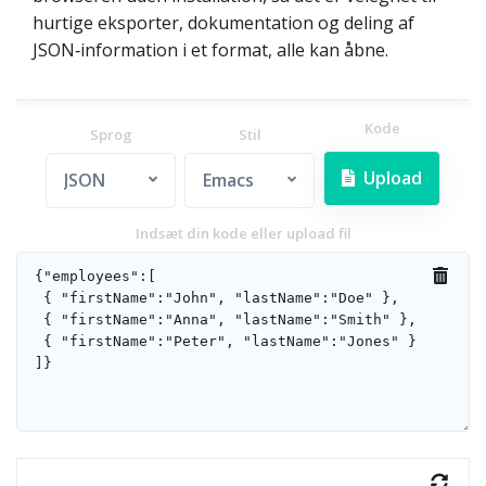
hurtige eksporter, dokumentation og deling af
JSON‑information i et format, alle kan åbne.
Kode
Sprog
Stil
Upload
JSON
Emacs
Indsæt din kode eller upload fil