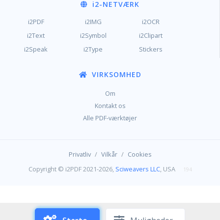
i2
-NETVÆRK
i2PDF
i2IMG
i2OCR
i2Text
i2Symbol
i2Clipart
i2Speak
i2Type
Stickers
VIRKSOMHED
Om
Kontakt os
Alle PDF-værktøjer
/
/
Privatliv
Vilkår
Cookies
Copyright © i2PDF 2021-2026,
Sciweavers LLC
, USA
194