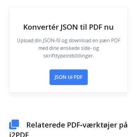
Konvertér JSON til PDF nu
Upload din JSON‑fil og download en pæn PDF
med dine ønskede side‑ og
skrifttypeindstillinger.
JSON til PDF
Relaterede PDF‑værktøjer på
i2PDF