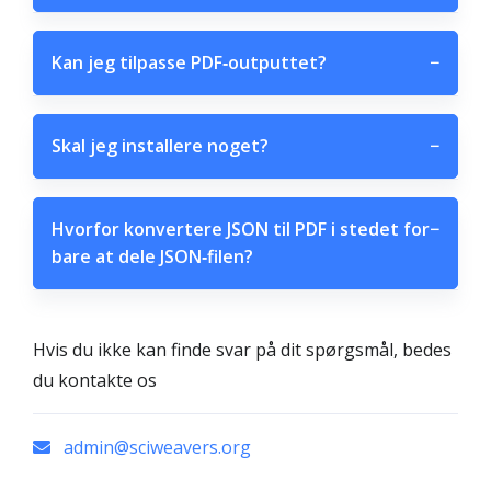
Kan jeg tilpasse PDF‑outputtet?
−
Skal jeg installere noget?
−
Hvorfor konvertere JSON til PDF i stedet for
−
bare at dele JSON‑filen?
Hvis du ikke kan finde svar på dit spørgsmål, bedes
du kontakte os
admin@sciweavers.org