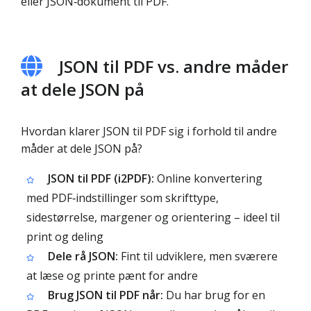
eller JSON‑dokument til PDF.
JSON til PDF vs. andre måder
at dele JSON på
Hvordan klarer JSON til PDF sig i forhold til andre
måder at dele JSON på?
JSON til PDF (i2PDF):
Online konvertering
med PDF‑indstillinger som skrifttype,
sidestørrelse, margener og orientering – ideel til
print og deling
Dele rå JSON:
Fint til udviklere, men sværere
at læse og printe pænt for andre
Brug JSON til PDF når:
Du har brug for en