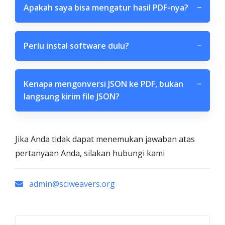
Apakah saya bisa mengatur hasil PDF-nya?
−
Perlu instal software dulu?
−
Kenapa mengonversi JSON ke PDF, bukan
−
langsung kirim file JSON?
Jika Anda tidak dapat menemukan jawaban atas
pertanyaan Anda, silakan hubungi kami
admin@sciweavers.org