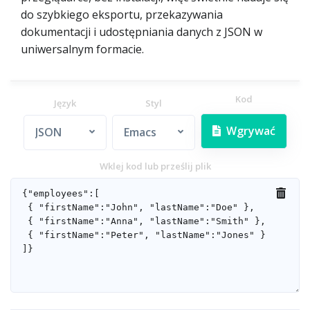
do szybkiego eksportu, przekazywania
dokumentacji i udostępniania danych z JSON w
uniwersalnym formacie.
Kod
Język
Styl
Wgrywać
JSON
Emacs
Wklej kod lub prześlij plik