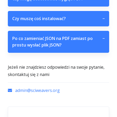
Czy muszę coś instalować?
−
Po co zamieniać JSON na PDF zamiast po
−
prostu wysłać plik JSON?
Jeżeli nie znajdziesz odpowiedzi na swoje pytanie,
skontaktuj się z nami
admin@sciweavers.org