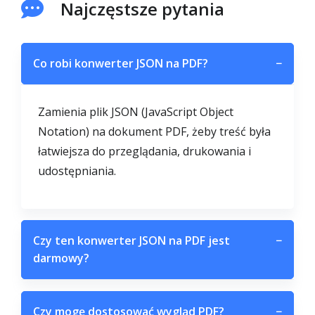
Najczęstsze pytania
Co robi konwerter JSON na PDF?
−
Zamienia plik JSON (JavaScript Object
Notation) na dokument PDF, żeby treść była
łatwiejsza do przeglądania, drukowania i
udostępniania.
Czy ten konwerter JSON na PDF jest
−
darmowy?
Czy mogę dostosować wygląd PDF?
−