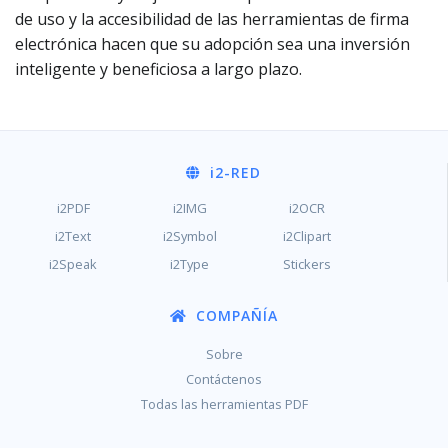
de uso y la accesibilidad de las herramientas de firma
electrónica hacen que su adopción sea una inversión
inteligente y beneficiosa a largo plazo.
i2
-RED
i2PDF
i2IMG
i2OCR
i2Text
i2Symbol
i2Clipart
i2Speak
i2Type
Stickers
COMPAÑÍA
Sobre
Contáctenos
Todas las herramientas PDF