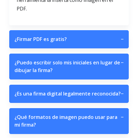
herramienta la inserta como imagen en el
PDF.
¿Firmar PDF es gratis?
−
¿Puedo escribir solo mis iniciales en lugar de
−
dibujar la firma?
¿Es una firma digital legalmente reconocida?
−
¿Qué formatos de imagen puedo usar para
−
mi firma?