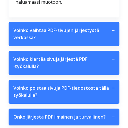
haluamaasi muotoon.
Voinko vaihtaa PDF-sivujen järjestystä
−
verkossa?
Voinko kiertää sivuja Järjestä PDF
−
‑työkalulla?
Voinko poistaa sivuja PDF-tiedostosta tällä
−
työkalulla?
Onko Järjestä PDF ilmainen ja turvallinen?
−