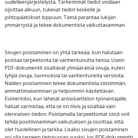
uudelleenjärjestelystä. Tärkeimmät tiedot voidaan
sijoittaa alkuun, tukevat tiedot keskelle ja
johtopäätökset loppuun. Tämä parantaa lukijan
ymmärrystä ja tekee dokumentista vaikuttavamman.
Sivujen poistaminen on yhtä tärkeää, kun halutaan
poistaa tarpeetonta tai vanhentunutta tietoa. Usein
PDF-dokumentit sisältävät ylimääräisiä sivuja, kuten
tyhjiä sivuja, luonnoksia tai vanhentuneita versioita.
Näiden poistaminen tekee dokumentista siistimmän,
ammattimaisemman ja helpommin käsiteltävän.
Esimerkiksi, kun lähetät ansioluettelon työnantajalle,
haluat varmistaa, että se on tiivis ja sisältää vain
olennaisen tiedon. Poistamalla tarpeettomat sivut voit
tehdä positiivisemman vaikutuksen ja osoittaa, että
olet huolellinen ja tarkka. Lisäksi sivujen poistaminen
voi olla tarpeen tietosuojan vuoksi. Jos PDF-dokumentti