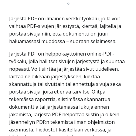
✧
Järjestä PDF on ilmainen verkkotyökalu, jolla voit
vaihtaa PDF-sivujen järjestystä, kiertää, lajitella ja
poistaa sivuja niin, että dokumentti on juuri
haluamassasi muodossa – suoraan selaimessa.
Järjestä PDF on helppokäyttöinen online-PDF-
työkalu, jolla hallitset sivujen järjestystä ja suuntaa
nopeasti. Voit siirtää ja järjestää sivut uudelleen,
laittaa ne oikeaan järjestykseen, kiertää
skannattuja tai sivuttain tallennettuja sivuja sekä
poistaa sivuja, joita et enää tarvitse. Olitpa
tekemässä raporttia, siistimässä skannattua
dokumenttia tai järjestämässä lukuja ennen
jakamista, Järjestä PDF helpottaa siistin ja oikein
jäsennellyn PDF:n tekemistä ilman ohjelmiston
asennusta. Tiedostot käsitellään verkossa, ja