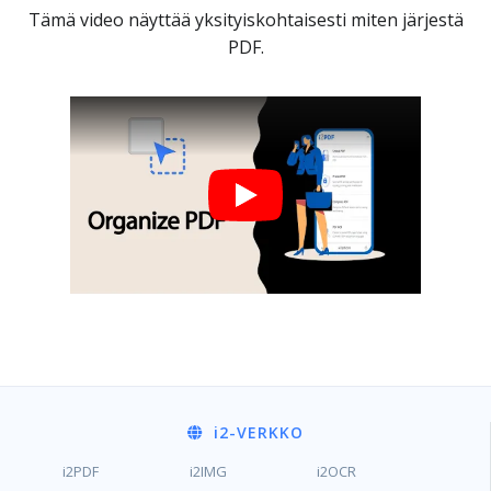
Tämä video näyttää yksityiskohtaisesti miten järjestä
PDF.
i2
-VERKKO
i2PDF
i2IMG
i2OCR