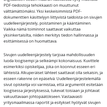
PDF-tiedostoja tehokkaasti on muuttunut
välttämättömäksi. Yksi keskeisimmistä PDF-
dokumenttien käsittelyyn liittyvistä taidoista on sivujen
uudelleenjärjestely, poistaminen ja kääntäminen.
Vaikka nämä toiminnot saattavat vaikuttaa
yksinkertaisilta, niiden merkitys tiedon hallinnassa ja
esittämisessä on huomattava.
Sivujen uudelleenjärjestely tarjoaa mahdollisuuden
luoda loogisempi ja selkeämpi kokonaisuus. Kuvittele
esimerkiksi opiskelijaa, joka on koonnut esseen eri
lähteistä. Alkuperäiset lähteet saattavat olla sekaisin, ja
esseen rakenne on epäselvä. Uudelleenjärjestelemällä
sivut opiskelija voi varmistaa, että argumentit esitetään
loogisessa järjestyksessä, tukevat toisiaan ja johtavat
vakuuttavaan johtopäätökseen. Vastaavasti
yritysmaailmassa raportit ja esitykset hyötyvät sivujen