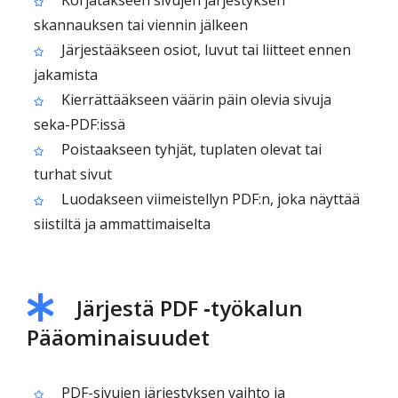
Korjatakseen sivujen järjestyksen
skannauksen tai viennin jälkeen
Järjestääkseen osiot, luvut tai liitteet ennen
jakamista
Kierrättääkseen väärin päin olevia sivuja
seka-PDF:issä
Poistaakseen tyhjät, tuplaten olevat tai
turhat sivut
Luodakseen viimeistellyn PDF:n, joka näyttää
siistiltä ja ammattimaiselta
Järjestä PDF ‑työkalun
Pääominaisuudet
PDF-sivujen järjestyksen vaihto ja