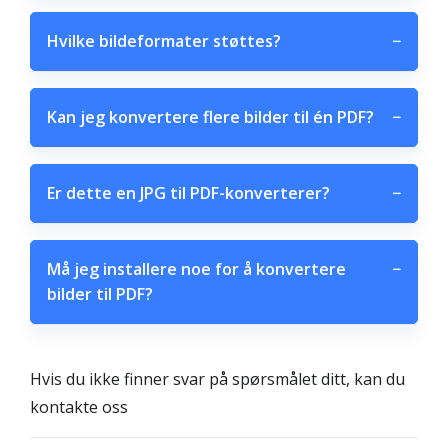
Hvilke bildeformater støttes?
−
Kan jeg konvertere flere bilder til én PDF?
−
Er dette en JPG til PDF-konverterer?
−
Må jeg installere noe for å konvertere
−
bilder til PDF?
Hvis du ikke finner svar på spørsmålet ditt, kan du
kontakte oss