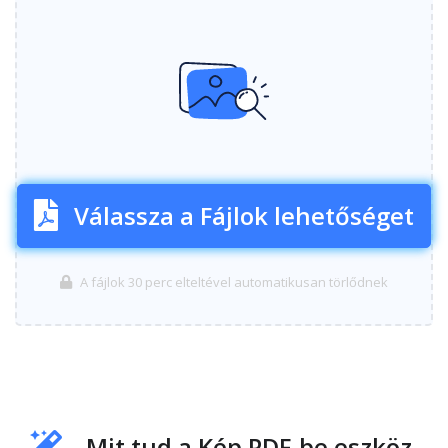
Válassza a Fájlok lehetőséget
A fájlok 30 perc elteltével automatikusan törlődnek
Mit tud a Kép PDF-be eszköz