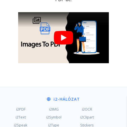
i2
-HÁLÓZAT
i2PDF
i2IMG
i2OCR
i2Text
i2Symbol
i2Clipart
i2Speak
i2Type
Stickers