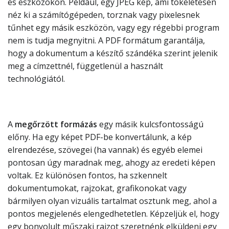
és eszközökön. Például, egy JPEG kép, ami tökéletesen
néz ki a számítógépeden, torznak vagy pixelesnek
tűnhet egy másik eszközön, vagy egy régebbi program
nem is tudja megnyitni. A PDF formátum garantálja,
hogy a dokumentum a készítő szándéka szerint jelenik
meg a címzettnél, függetlenül a használt
technológiától.
A
megőrzött formázás
egy másik kulcsfontosságú
előny. Ha egy képet PDF-be konvertálunk, a kép
elrendezése, szövegei (ha vannak) és egyéb elemei
pontosan úgy maradnak meg, ahogy az eredeti képen
voltak. Ez különösen fontos, ha szkennelt
dokumentumokat, rajzokat, grafikonokat vagy
bármilyen olyan vizuális tartalmat osztunk meg, ahol a
pontos megjelenés elengedhetetlen. Képzeljük el, hogy
egy bonyolult műszaki rajzot szeretnénk elküldeni egy