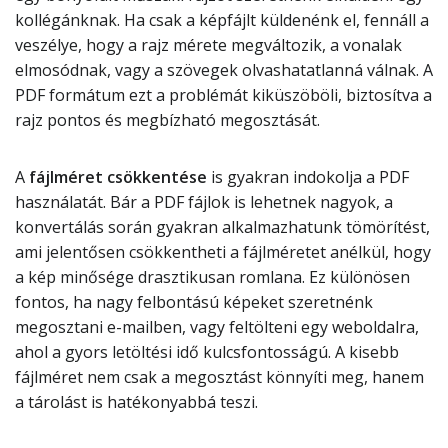
kollégánknak. Ha csak a képfájlt küldenénk el, fennáll a
veszélye, hogy a rajz mérete megváltozik, a vonalak
elmosódnak, vagy a szövegek olvashatatlanná válnak. A
PDF formátum ezt a problémát kiküszöböli, biztosítva a
rajz pontos és megbízható megosztását.
A
fájlméret csökkentése
is gyakran indokolja a PDF
használatát. Bár a PDF fájlok is lehetnek nagyok, a
konvertálás során gyakran alkalmazhatunk tömörítést,
ami jelentősen csökkentheti a fájlméretet anélkül, hogy
a kép minősége drasztikusan romlana. Ez különösen
fontos, ha nagy felbontású képeket szeretnénk
megosztani e-mailben, vagy feltölteni egy weboldalra,
ahol a gyors letöltési idő kulcsfontosságú. A kisebb
fájlméret nem csak a megosztást könnyíti meg, hanem
a tárolást is hatékonyabbá teszi.