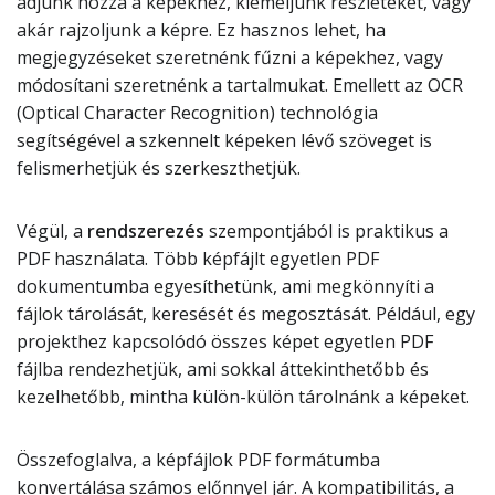
adjunk hozzá a képekhez, kiemeljünk részleteket, vagy
akár rajzoljunk a képre. Ez hasznos lehet, ha
megjegyzéseket szeretnénk fűzni a képekhez, vagy
módosítani szeretnénk a tartalmukat. Emellett az OCR
(Optical Character Recognition) technológia
segítségével a szkennelt képeken lévő szöveget is
felismerhetjük és szerkeszthetjük.
Végül, a
rendszerezés
szempontjából is praktikus a
PDF használata. Több képfájlt egyetlen PDF
dokumentumba egyesíthetünk, ami megkönnyíti a
fájlok tárolását, keresését és megosztását. Például, egy
projekthez kapcsolódó összes képet egyetlen PDF
fájlba rendezhetjük, ami sokkal áttekinthetőbb és
kezelhetőbb, mintha külön-külön tárolnánk a képeket.
Összefoglalva, a képfájlok PDF formátumba
konvertálása számos előnnyel jár. A kompatibilitás, a