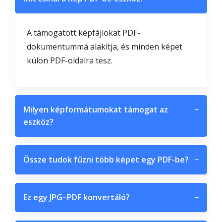
A támogatott képfájlokat PDF-
dokumentummá alakítja, és minden képet
külön PDF-oldalra tesz.
Milyen képformátumokat támogat az
−
eszköz?
Össze tudok fűzni több képet egy PDF-be?
−
Ez egy JPG–PDF konvertáló?
−