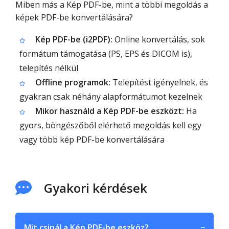
Miben más a Kép PDF-be, mint a többi megoldás a
képek PDF-be konvertálására?
Kép PDF-be (i2PDF):
Online konvertálás, sok
formátum támogatása (PS, EPS és DICOM is),
telepítés nélkül
Offline programok:
Telepítést igényelnek, és
gyakran csak néhány alapformátumot kezelnek
Mikor használd a Kép PDF-be eszközt:
Ha
gyors, böngészőből elérhető megoldás kell egy
vagy több kép PDF-be konvertálására
Gyakori kérdések
Mit csinál a Kép PDF-be eszköz?
−