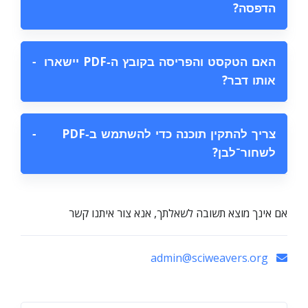
הדפסה?
האם הטקסט והפריסה בקובץ ה‑PDF יישארו
−
אותו דבר?
צריך להתקין תוכנה כדי להשתמש ב‑PDF
−
לשחור־לבן?
אם אינך מוצא תשובה לשאלתך, אנא צור איתנו קשר
admin@sciweavers.org