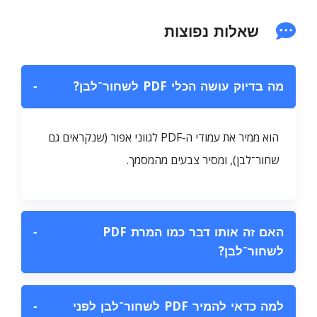
שאלות נפוצות
מה בדיוק עושה הכלי PDF לשחור־לבן?
−
הוא ממיר את עמודי ה‑PDF לגווני אפור (שנקראים גם
שחור־לבן), ומסיר צבעים מהמסמך.
האם זה אותו דבר כמו המרת PDF
−
לשחור־לבן?
למה כדאי להמיר PDF לשחור־לבן לפני
−