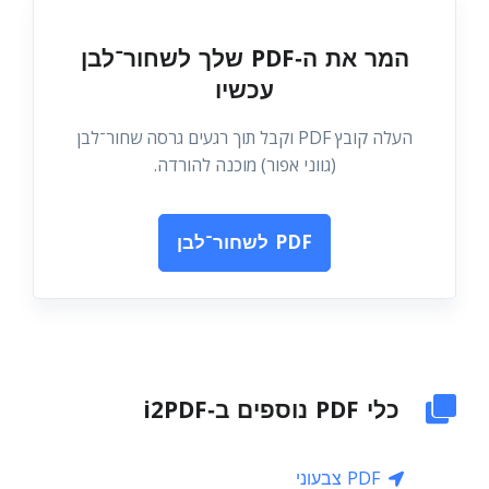
המר את ה‑PDF שלך לשחור־לבן
עכשיו
העלה קובץ PDF וקבל תוך רגעים גרסה שחור־לבן
(גווני אפור) מוכנה להורדה.
PDF לשחור־לבן
כלי PDF נוספים ב‑i2PDF
PDF צבעוני