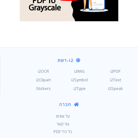
i2
-רשת
i2OCR
i2IMG
i2PDF
i2Clipart
i2Symbol
i2Text
Stickers
i2Type
i2Speak
חברה
על אודות
צור קשר
כל כלי PDF