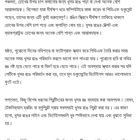
পঞ্চমত, চোখের উপর চাপ কমানোর জন্য ধূসর রঙে পড়া বা দেখা অনেক বেশি
আরামদায়ক। বিশেষত যারা দীর্ঘক্ষণ ধরে কম্পিউটারে কাজ করেন বা পিডিএফ ডকুমেন্ট
পড়েন, তাদের জন্য এটি খুবই গুরুত্বপূর্ণ। রঙিন স্ক্রিনে দীর্ঘক্ষণ তাকিয়ে থাকলে
চোখের উপর বেশি চাপ পড়ে এবং ক্লান্তি বোধ হয়। ধূসর রঙের টেক্সট এবং
ব্যাকগ্রাউন্ড চোখের জন্য অনেক বেশি শান্ত এবং আরামদায়ক।
ষষ্ঠত, পুরোনো দিনের নথিপত্র বা ফটোগ্রাফ স্ক্যান করে পিডিএফ তৈরি করার সময়
অনেক সময় ধূসর রঙে পরিবর্তন করলে ভালো ফল পাওয়া যায়। পুরোনো ছবি বা নথির
রঙ নষ্ট হয়ে যেতে পারে বা বিবর্ণ হয়ে যেতে পারে। এই অবস্থায় স্ক্যান করার পর যদি
সেটিকে ধূসর রঙে পরিবর্তন করা হয়, তবে মূল ডকুমেন্টের ডিটেইলস আরও ভালোভাবে
ফুটে ওঠে।
সপ্তমত, কিছু বিশেষ ধরনের প্রিন্টিংয়ের জন্য ধূসর রঙ ব্যবহার করা আবশ্যক। যেমন,
টেকনিক্যাল ড্রয়িং বা ব্লুপ্রিন্ট প্রায় সবসময়ই ধূসর রঙে প্রিন্ট করা হয়। এর কারণ
হলো, ধূসর রঙের লাইন এবং ডিটেইলসগুলি খুব স্পষ্টভাবে দেখা যায় এবং বুঝতে সুবিধা
হয়।