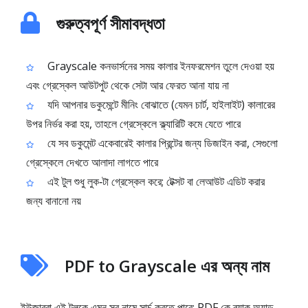
গুরুত্বপূর্ণ সীমাবদ্ধতা
Grayscale কনভার্সনের সময় কালার ইনফরমেশন তুলে দেওয়া হয়
এবং গ্রেস্কেল আউটপুট থেকে সেটা আর ফেরত আনা যায় না
যদি আপনার ডকুমেন্টে মীনিং বোঝাতে (যেমন চার্ট, হাইলাইট) কালারের
উপর নির্ভর করা হয়, তাহলে গ্রেস্কেলে ক্ল্যারিটি কমে যেতে পারে
যে সব ডকুমেন্ট একেবারেই কালার প্রিন্টের জন্য ডিজাইন করা, সেগুলো
গ্রেস্কেলে দেখতে আলাদা লাগতে পারে
এই টুল শুধু লুক‑টা গ্রেস্কেল করে; টেক্সট বা লেআউট এডিট করার
জন্য বানানো নয়
PDF to Grayscale এর অন্য নাম
ইউজাররা এই টুলকে এমন সব নামে সার্চ করতে পারে: PDF কে ব্ল্যাক অ্যান্ড