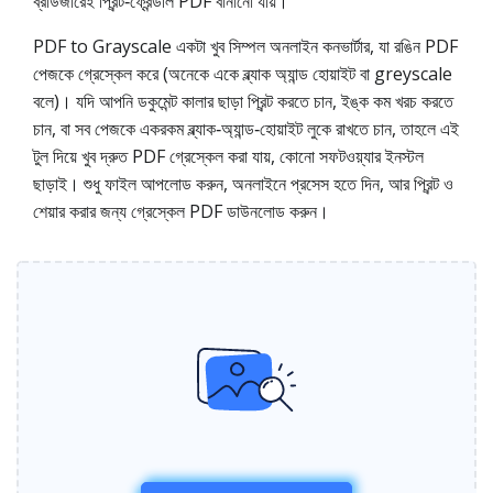
ব্রাউজারেই প্রিন্ট‑ফ্রেন্ডলি PDF বানানো যায়।
PDF to Grayscale একটা খুব সিম্পল অনলাইন কনভার্টার, যা রঙিন PDF
পেজকে গ্রেস্কেল করে (অনেকে একে ব্ল্যাক অ্যান্ড হোয়াইট বা greyscale
বলে)। যদি আপনি ডকুমেন্ট কালার ছাড়া প্রিন্ট করতে চান, ইঙ্ক কম খরচ করতে
চান, বা সব পেজকে একরকম ব্ল্যাক‑অ্যান্ড‑হোয়াইট লুকে রাখতে চান, তাহলে এই
টুল দিয়ে খুব দ্রুত PDF গ্রেস্কেল করা যায়, কোনো সফটওয়্যার ইনস্টল
ছাড়াই। শুধু ফাইল আপলোড করুন, অনলাইনে প্রসেস হতে দিন, আর প্রিন্ট ও
শেয়ার করার জন্য গ্রেস্কেল PDF ডাউনলোড করুন।