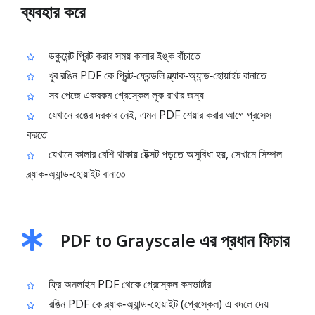
ব্যবহার করে
ডকুমেন্ট প্রিন্ট করার সময় কালার ইঙ্ক বাঁচাতে
খুব রঙিন PDF কে প্রিন্ট‑ফ্রেন্ডলি ব্ল্যাক‑অ্যান্ড‑হোয়াইট বানাতে
সব পেজে একরকম গ্রেস্কেল লুক রাখার জন্য
যেখানে রঙের দরকার নেই, এমন PDF শেয়ার করার আগে প্রসেস
করতে
যেখানে কালার বেশি থাকায় টেক্সট পড়তে অসুবিধা হয়, সেখানে সিম্পল
ব্ল্যাক‑অ্যান্ড‑হোয়াইট বানাতে
PDF to Grayscale এর প্রধান ফিচার
ফ্রি অনলাইন PDF থেকে গ্রেস্কেল কনভার্টার
রঙিন PDF কে ব্ল্যাক‑অ্যান্ড‑হোয়াইট (গ্রেস্কেল) এ বদলে দেয়