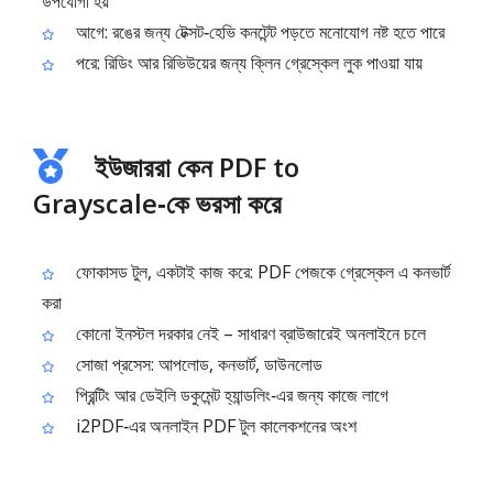
উপযোগী হয়
আগে: রঙের জন্য টেক্সট‑হেভি কনটেন্ট পড়তে মনোযোগ নষ্ট হতে পারে
পরে: রিডিং আর রিভিউয়ের জন্য ক্লিন গ্রেস্কেল লুক পাওয়া যায়
ইউজাররা কেন PDF to
Grayscale‑কে ভরসা করে
ফোকাসড টুল, একটাই কাজ করে: PDF পেজকে গ্রেস্কেল এ কনভার্ট
করা
কোনো ইনস্টল দরকার নেই – সাধারণ ব্রাউজারেই অনলাইনে চলে
সোজা প্রসেস: আপলোড, কনভার্ট, ডাউনলোড
প্রিন্টিং আর ডেইলি ডকুমেন্ট হ্যান্ডলিং‑এর জন্য কাজে লাগে
i2PDF‑এর অনলাইন PDF টুল কালেকশনের অংশ