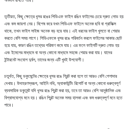
অবদান রাখতে পারি।
তৃতীয়ত, কিছু ক্ষেত্রে ধূসর রঙের পিডিএফ ফাইল রঙিন ফাইলের চেয়ে দ্রুত লোড হয়
এবং কম জায়গা নেয়। বিশেষ করে যখন পিডিএফ ফাইলে অনেক ছবি বা গ্রাফিক্স
থাকে, তখন ফাইল সাইজ অনেক বড় হয়ে যায়। এই ধরনের ফাইল খুলতে বা শেয়ার
করতে বেশি সময় লাগে। পিডিএফকে ধূসর রঙে পরিবর্তন করলে ফাইলের আকার ছোট
হয়ে যায়, কারণ রঙিন তথ্যের পরিমাণ কমে যায়। এর ফলে ফাইলটি দ্রুত লোড হয়
এবং ইমেলের মাধ্যমে বা অন্য কোনো মাধ্যমে সহজে শেয়ার করা যায়। যাদের
ইন্টারনেট সংযোগ দুর্বল, তাদের জন্য এটি খুবই উপযোগী।
চতুর্থত, কিছু ডকুমেন্টের ক্ষেত্রে ধূসর রঙে প্রিন্ট করা হলে তা আরও বেশি পেশাদার
দেখায়। উদাহরণস্বরূপ, আইনি নথি, অ্যাকাউন্টিং রিপোর্ট বা অন্য কোনো গুরুত্বপূর্ণ
ব্যবসায়িক ডকুমেন্ট যদি ধূসর রঙে প্রিন্ট করা হয়, তবে তা আরও বেশি আনুষ্ঠানিক এবং
বিশ্বাসযোগ্য মনে হয়। রঙিন প্রিন্ট অনেক সময় হালকা এবং কম গুরুত্বপূর্ণ মনে হতে
পারে।