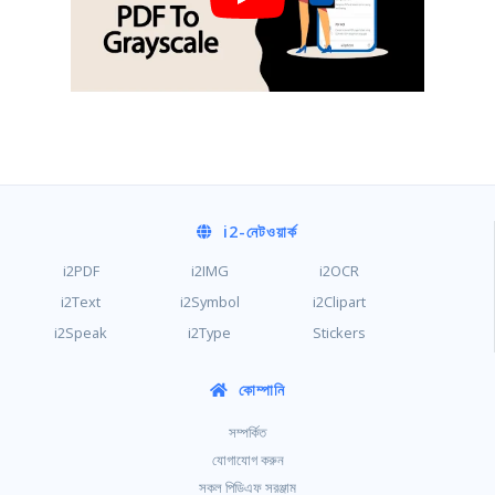
i2
-নেটওয়ার্ক
i2PDF
i2IMG
i2OCR
i2Text
i2Symbol
i2Clipart
i2Speak
i2Type
Stickers
কোম্পানি
সম্পর্কিত
যোগাযোগ করুন
সকল পিডিএফ সরঞ্জাম