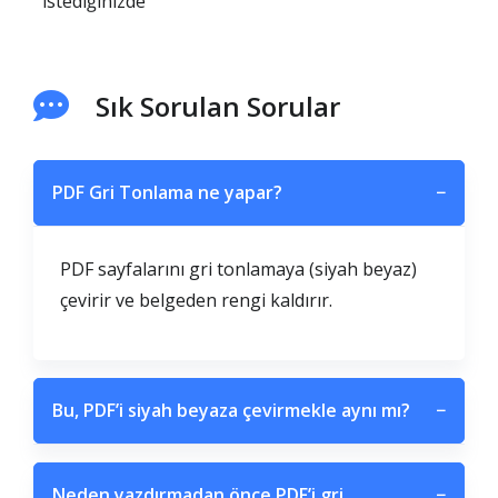
istediğinizde
Sık Sorulan Sorular
PDF Gri Tonlama ne yapar?
−
PDF sayfalarını gri tonlamaya (siyah beyaz)
çevirir ve belgeden rengi kaldırır.
Bu, PDF’i siyah beyaza çevirmekle aynı mı?
−
Neden yazdırmadan önce PDF’i gri
−