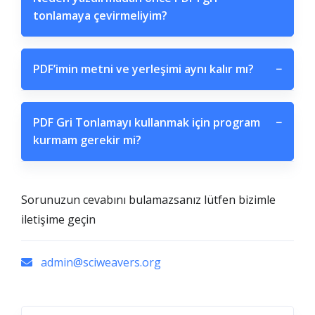
tonlamaya çevirmeliyim?
PDF’imin metni ve yerleşimi aynı kalır mı?
−
PDF Gri Tonlamayı kullanmak için program
−
kurmam gerekir mi?
Sorunuzun cevabını bulamazsanız lütfen bizimle
iletişime geçin
admin@sciweavers.org