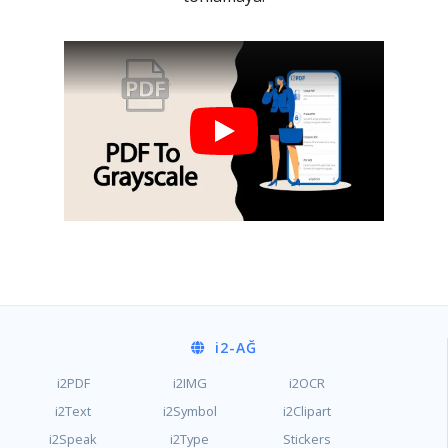
i2
-AĞ
i2PDF
i2IMG
i2OCR
i2Text
i2Symbol
i2Clipart
i2Speak
i2Type
Stickers