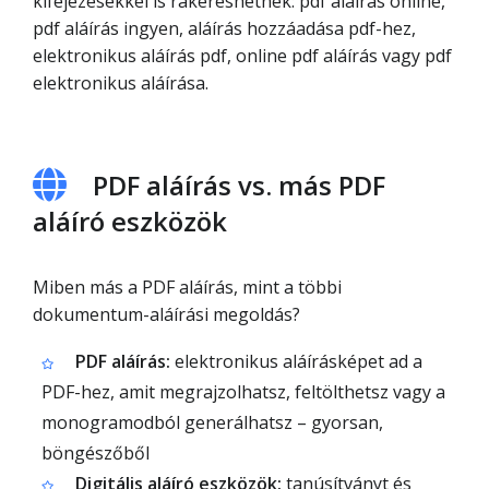
kifejezésekkel is rákereshetnek: pdf aláírás online,
pdf aláírás ingyen, aláírás hozzáadása pdf-hez,
elektronikus aláírás pdf, online pdf aláírás vagy pdf
elektronikus aláírása.
PDF aláírás vs. más PDF
aláíró eszközök
Miben más a PDF aláírás, mint a többi
dokumentum-aláírási megoldás?
PDF aláírás:
elektronikus aláírásképet ad a
PDF-hez, amit megrajzolhatsz, feltölthetsz vagy a
monogramodból generálhatsz – gyorsan,
böngészőből
Digitális aláíró eszközök:
tanúsítványt és