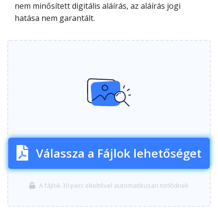
nem minősített digitális aláírás, az aláírás jogi
hatása nem garantált.
Válassza a Fájlok lehetőséget
A fájlok 30 perc elteltével automatikusan törlődnek