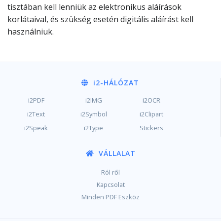
tisztában kell lenniük az elektronikus aláírások
korlátaival, és szükség esetén digitális aláírást kell
használniuk.
i2
-HÁLÓZAT
i2PDF
i2IMG
i2OCR
i2Text
i2Symbol
i2Clipart
i2Speak
i2Type
Stickers
VÁLLALAT
Ról ről
Kapcsolat
Minden PDF Eszköz