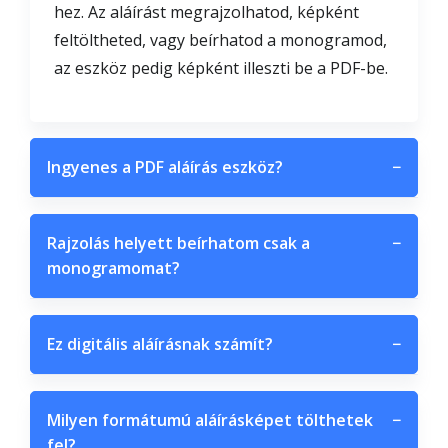
hez. Az aláírást megrajzolhatod, képként
feltöltheted, vagy beírhatod a monogramod,
az eszköz pedig képként illeszti be a PDF-be.
Ingyenes a PDF aláírás eszköz?
−
Rajzolás helyett beírhatom csak a
−
monogramomat?
Ez digitális aláírásnak számít?
−
Milyen formátumú aláírásképet tölthetek
−
fel?