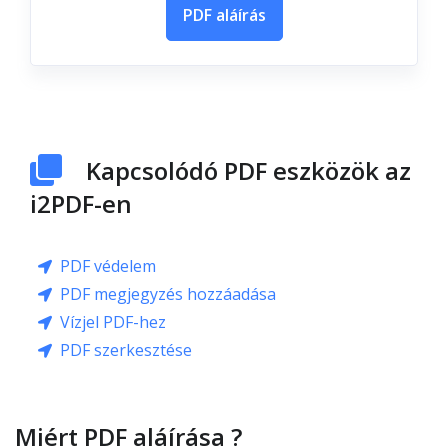
PDF aláírás
Kapcsolódó PDF eszközök az
i2PDF-en
PDF védelem
PDF megjegyzés hozzáadása
Vízjel PDF-hez
PDF szerkesztése
Miért PDF aláírása ?