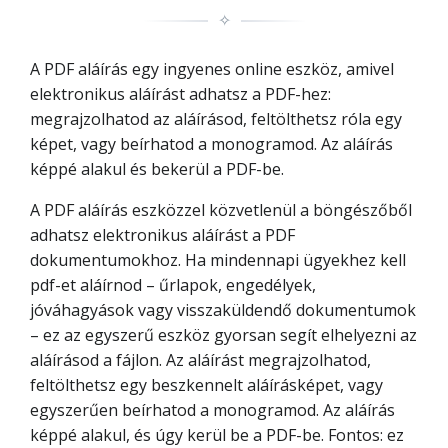
✧
A PDF aláírás egy ingyenes online eszköz, amivel
elektronikus aláírást adhatsz a PDF-hez:
megrajzolhatod az aláírásod, feltölthetsz róla egy
képet, vagy beírhatod a monogramod. Az aláírás
képpé alakul és bekerül a PDF-be.
A PDF aláírás eszközzel közvetlenül a böngészőből
adhatsz elektronikus aláírást a PDF
dokumentumokhoz. Ha mindennapi ügyekhez kell
pdf-et aláírnod – űrlapok, engedélyek,
jóváhagyások vagy visszaküldendő dokumentumok
– ez az egyszerű eszköz gyorsan segít elhelyezni az
aláírásod a fájlon. Az aláírást megrajzolhatod,
feltölthetsz egy beszkennelt aláírásképet, vagy
egyszerűen beírhatod a monogramod. Az aláírás
képpé alakul, és úgy kerül be a PDF-be. Fontos: ez