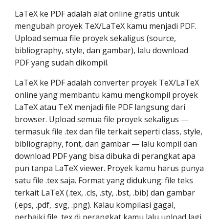
LaTeX ke PDF adalah alat online gratis untuk
mengubah proyek TeX/LaTeX kamu menjadi PDF.
Upload semua file proyek sekaligus (source,
bibliography, style, dan gambar), lalu download
PDF yang sudah dikompil.
LaTeX ke PDF adalah converter proyek TeX/LaTeX
online yang membantu kamu mengkompil proyek
LaTeX atau TeX menjadi file PDF langsung dari
browser. Upload semua file proyek sekaligus —
termasuk file .tex dan file terkait seperti class, style,
bibliography, font, dan gambar — lalu kompil dan
download PDF yang bisa dibuka di perangkat apa
pun tanpa LaTeX viewer. Proyek kamu harus punya
satu file .tex saja. Format yang didukung: file teks
terkait LaTeX (.tex, .cls, .sty, .bst, .bib) dan gambar
(.eps, .pdf, .svg, .png). Kalau kompilasi gagal,
perbaiki file .tex di perangkat kamu lalu upload lagi