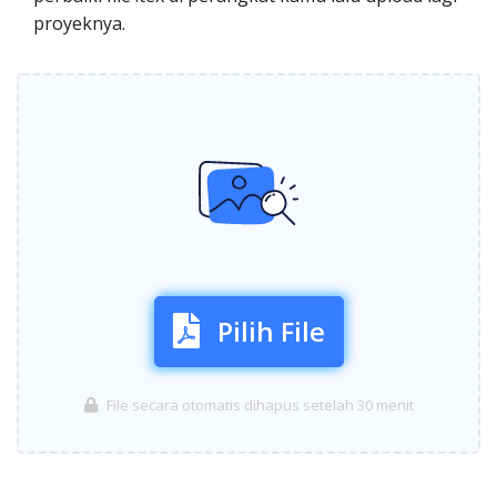
proyeknya.
Pilih File
File secara otomatis dihapus setelah 30 menit