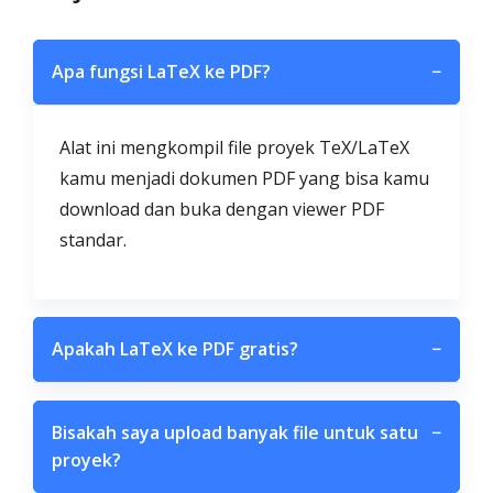
Apa fungsi LaTeX ke PDF?
−
Alat ini mengkompil file proyek TeX/LaTeX
kamu menjadi dokumen PDF yang bisa kamu
download dan buka dengan viewer PDF
standar.
Apakah LaTeX ke PDF gratis?
−
Bisakah saya upload banyak file untuk satu
−
proyek?