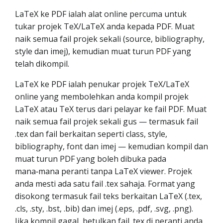
LaTeX ke PDF ialah alat online percuma untuk
tukar projek TeX/LaTeX anda kepada PDF. Muat
naik semua fail projek sekali (source, bibliography,
style dan imej), kemudian muat turun PDF yang
telah dikompil.
LaTeX ke PDF ialah penukar projek TeX/LaTeX
online yang membolehkan anda kompil projek
LaTeX atau TeX terus dari pelayar ke fail PDF. Muat
naik semua fail projek sekali gus — termasuk fail
.tex dan fail berkaitan seperti class, style,
bibliography, font dan imej — kemudian kompil dan
muat turun PDF yang boleh dibuka pada
mana‑mana peranti tanpa LaTeX viewer. Projek
anda mesti ada satu fail .tex sahaja. Format yang
disokong termasuk fail teks berkaitan LaTeX (.tex,
.cls, .sty, .bst, .bib) dan imej (.eps, .pdf, .svg, .png).
Jika kompil gagal, betulkan fail .tex di peranti anda