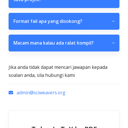
Format fail apa yang disokong?
−
Macam mana kalau ada ralat kompil?
−
Jika anda tidak dapat mencari jawapan kepada
soalan anda, sila hubungi kami
admin@sciweavers.org