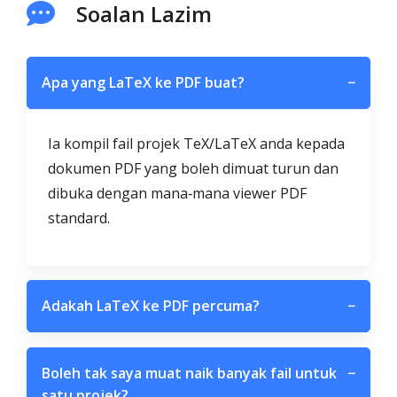
Soalan Lazim
Apa yang LaTeX ke PDF buat?
−
Ia kompil fail projek TeX/LaTeX anda kepada
dokumen PDF yang boleh dimuat turun dan
dibuka dengan mana‑mana viewer PDF
standard.
Adakah LaTeX ke PDF percuma?
−
Boleh tak saya muat naik banyak fail untuk
−
satu projek?