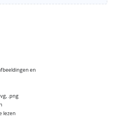
 afbeeldingen en
vg, .png
n
e lezen