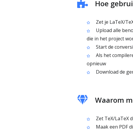
Hoe gebrui
Zet je LaTeX/TeX
Upload alle benod
die in het project w
Start de convers
Als het compilere
opnieuw
Download de ge
Waarom me
Zet TeX/LaTeX do
Maak een PDF di