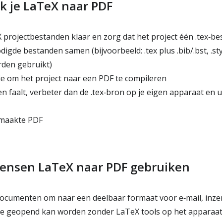
k je LaTeX naar PDF
 projectbestanden klaar en zorg dat het project één .tex‑be
igde bestanden samen (bijvoorbeeld: .tex plus .bib/.bst, .st
orden gebruikt)
ie om het project naar een PDF te compileren
n faalt, verbeter dan de .tex‑bron op je eigen apparaat en u
maakte PDF
nsen LaTeX naar PDF gebruiken
cumenten om naar een deelbaar formaat voor e‑mail, inzen
e geopend kan worden zonder LaTeX tools op het apparaat