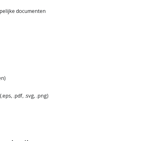
ppelijke documenten
en)
ps, .pdf, .svg, .png)