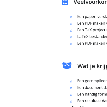
Veelvoorko
Een paper, versla
Een PDF maken vo
Een TeX project 
LaTeX bestanden c
Een PDF maken v
Wat je kri
Een gecompileerd
Een document da
Een handig forma
Een resultaat dat