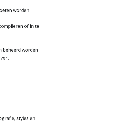
moeten worden
ompileren of in te
men beheerd worden
evert
grafie, styles en