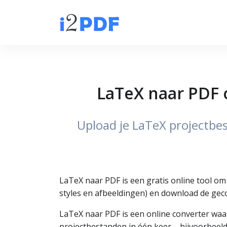
LaTeX naar PDF 
Upload je LaTeX projectbe
LaTeX naar PDF is een gratis online tool om
styles en afbeeldingen) en download de gec
LaTeX naar PDF is een online converter waa
projectbestanden in één keer – bijvoorbeeld 