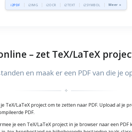
Meer »
i2PDF
i2IMG
i2OCR
i2TEXT
i2SYMBOL
online – zet TeX/LaTeX proje
standen en maak er een PDF van die je o
✧
 je TeX/LaTeX project om te zetten naar PDF. Upload al je p
ompileerde PDF.
rmee je een TeX/LaTeX project in je browser naar een PDF k
je .tex‑bronbestand en bijbehorende bestanden zoals classes,