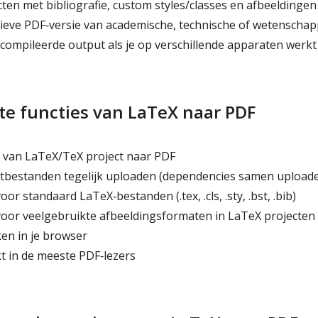
ten met bibliografie, custom styles/classes en afbeeldingen
ieve PDF‑versie van academische, technische of wetenscha
ecompileerde output als je op verschillende apparaten werkt
te functies van LaTeX naar PDF
 van LaTeX/TeX project naar PDF
tbestanden tegelijk uploaden (dependencies samen upload
r standaard LaTeX‑bestanden (.tex, .cls, .sty, .bst, .bib)
r veelgebruikte afbeeldingsformaten in LaTeX projecten (.e
ken in je browser
 in de meeste PDF‑lezers