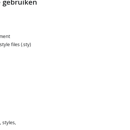
 gebruiken
ument
le files (.sty)
 styles,