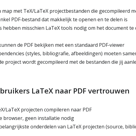
en map met TeX/LaTeX projectbestanden die gecompileerd 
enkel PDF‑bestand dat makkelijk te openen en te delen is
 hebben misschien LaTeX tools nodig om het document te c
kunnen de PDF bekijken met een standaard PDF‑viewer
pendencies (styles, bibliografie, afbeeldingen) moeten sa
e project wordt gecompileerd met de bestanden die jij aanl
ruikers LaTeX naar PDF vertrouwen
TeX/LaTeX projecten compileren naar PDF
e browser, geen installatie nodig
elangrijkste onderdelen van LaTeX projecten (source, biblio