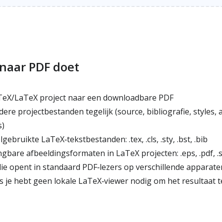
naar PDF doet
TeX/LaTeX project naar een downloadbare PDF
re projectbestanden tegelijk (source, bibliografie, styles,
s)
ebruikte LaTeX‑tekstbestanden: .tex, .cls, .sty, .bst, .bib
bare afbeeldingsformaten in LaTeX projecten: .eps, .pdf, .s
e opent in standaard PDF‑lezers op verschillende apparate
s je hebt geen lokale LaTeX‑viewer nodig om het resultaat t