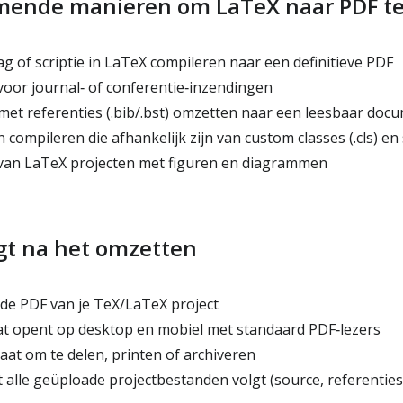
mende manieren om LaTeX naar PDF te
g of scriptie in LaTeX compileren naar een definitieve PDF
or journal‑ of conferentie‑inzendingen
met referenties (.bib/.bst) omzetten naar een leesbaar doc
ompileren die afhankelijk zijn van custom classes (.cls) en sty
an LaTeX projecten met figuren en diagrammen
jgt na het omzetten
e PDF van je TeX/LaTeX project
t opent op desktop en mobiel met standaard PDF‑lezers
at om te delen, printen of archiveren
 alle geüploade projectbestanden volgt (source, referenties,