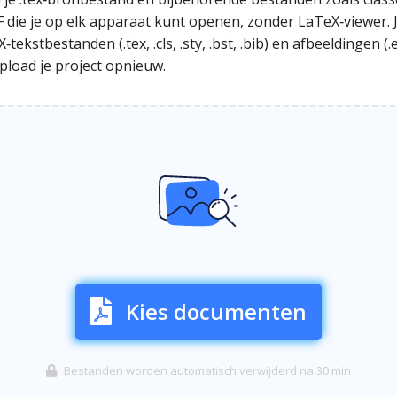
die je op elk apparaat kunt openen, zonder LaTeX‑viewer. J
stbestanden (.tex, .cls, .sty, .bst, .bib) en afbeeldingen (.e
upload je project opnieuw.
Kies documenten
Bestanden worden automatisch verwijderd na 30 min