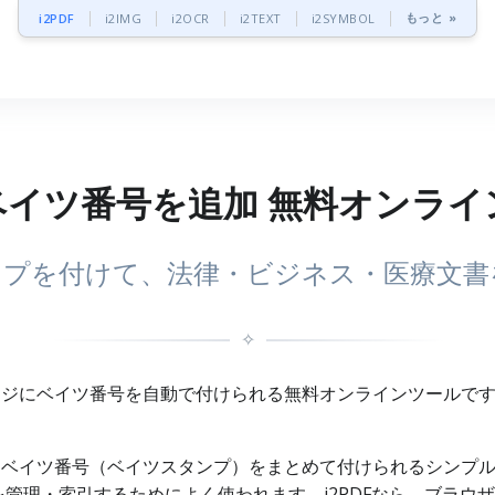
もっと »
i2PDF
i2IMG
i2OCR
i2TEXT
i2SYMBOL
ベイツ番号を追加 無料オンラ
ンプを付けて、法律・ビジネス・医療文
✧
ページにベイツ番号を自動で付けられる無料オンラインツールで
ジにベイツ番号（ベイツスタンプ）をまとめて付けられるシンプ
管理・索引するためによく使われます。i2PDFなら、ブラウザ