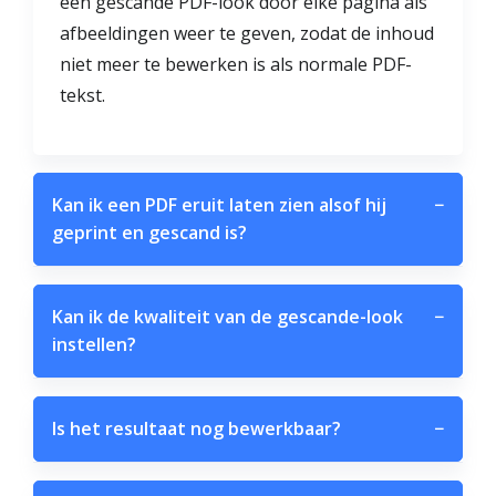
een gescande PDF-look door elke pagina als
afbeeldingen weer te geven, zodat de inhoud
niet meer te bewerken is als normale PDF-
tekst.
Kan ik een PDF eruit laten zien alsof hij
−
geprint en gescand is?
Kan ik de kwaliteit van de gescande-look
−
instellen?
Is het resultaat nog bewerkbaar?
−