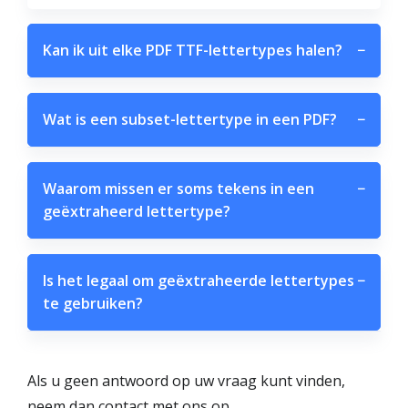
Kan ik uit elke PDF TTF-lettertypes halen?
−
Wat is een subset-lettertype in een PDF?
−
Waarom missen er soms tekens in een
−
geëxtraheerd lettertype?
Is het legaal om geëxtraheerde lettertypes
−
te gebruiken?
Als u geen antwoord op uw vraag kunt vinden,
neem dan contact met ons op