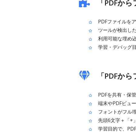
「PDFか
PDFファイルを
ツールが検出した
利用可能な埋め込み
学習・デバッグ目
「PDFか
PDFを共有・保
端末やPDFビュ
フォントがフル埋
先頭6文字＋「+
学習目的で、PD