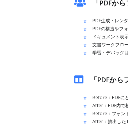
「PDFか
PDF生成・レン
PDFの構造やフ
ドキュメント表示
文書ワークフロー
学習・デバッグ目
「PDFか
Before：PD
After：PDF
Before：フ
After：抽出