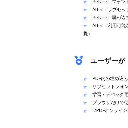
Before：フ
After：サブ
Before：埋
After：利用
提）
ユーザーが
PDF内の埋め込
サブセットフォン
学習・デバッグ用
ブラウザだけで使
i2PDFオンラ