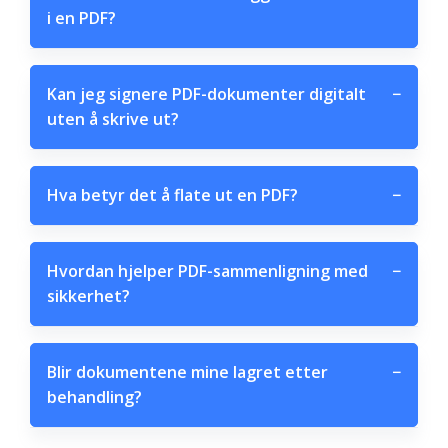
i en PDF?
Kan jeg signere PDF-dokumenter digitalt
−
uten å skrive ut?
Hva betyr det å flate ut en PDF?
−
Hvordan hjelper PDF-sammenligning med
−
sikkerhet?
Blir dokumentene mine lagret etter
−
behandling?