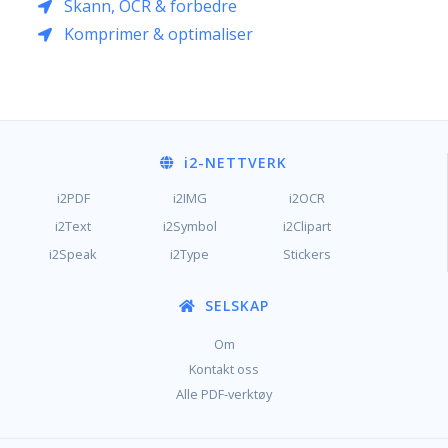
Skann, OCR & forbedre
Komprimer & optimaliser
i2
-NETTVERK
i2PDF
i2IMG
i2OCR
i2Text
i2Symbol
i2Clipart
i2Speak
i2Type
Stickers
SELSKAP
Om
Kontakt oss
Alle PDF-verktøy