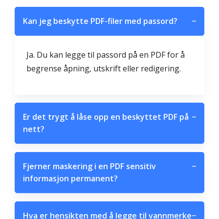
Kan jeg beskytte PDF-filer med passord?
−
Ja. Du kan legge til passord på en PDF for å
begrense åpning, utskrift eller redigering.
Er det trygt å låse opp en beskyttet PDF på
−
nett?
Fjerner maskering i en PDF sensitiv
−
informasjon permanent?
Hva er hensikten med å legge til vannmerke
−