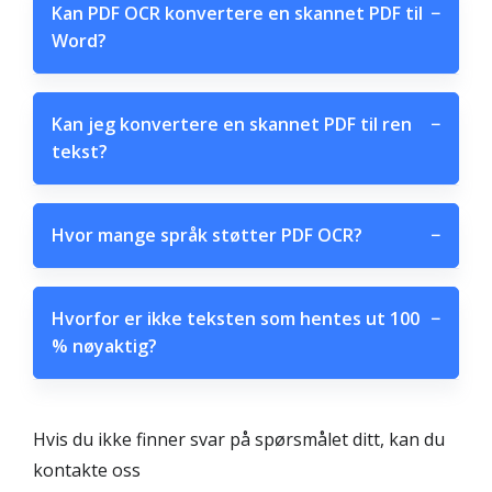
Kan PDF OCR konvertere en skannet PDF til
−
Word?
Kan jeg konvertere en skannet PDF til ren
−
tekst?
Hvor mange språk støtter PDF OCR?
−
Hvorfor er ikke teksten som hentes ut 100
−
% nøyaktig?
Hvis du ikke finner svar på spørsmålet ditt, kan du
kontakte oss