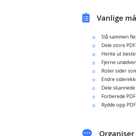
Vanlige måt
Slå sammen fler
Dele store PDF-f
Hente ut beste
Fjerne unødvend
Roter sider som 
Endre siderekk
Dele skannede b
Forberede PDF-f
Rydde opp PDF-e
Organiser 