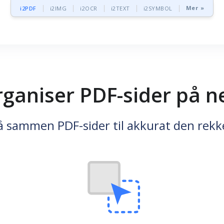
Mer »
i2PDF
i2IMG
i2OCR
i2TEXT
i2SYMBOL
ganiser PDF-sider på n
slå sammen PDF-sider til akkurat den rek