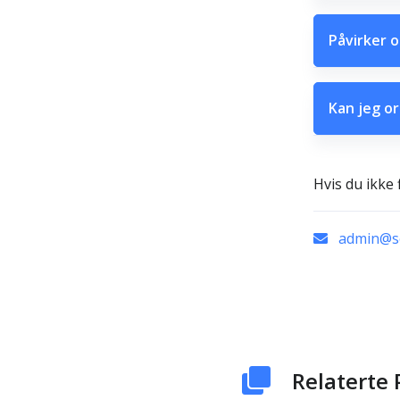
Påvirker o
Kan jeg or
Hvis du ikke 
admin@sc
Relaterte 