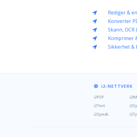
Rediger & e
Konverter P
Skann, OCR 
Komprimer &
Sikkerhet & 
i2
-NETTVERK
i2PDF
i2I
i2Text
i2S
i2Speak
i2T