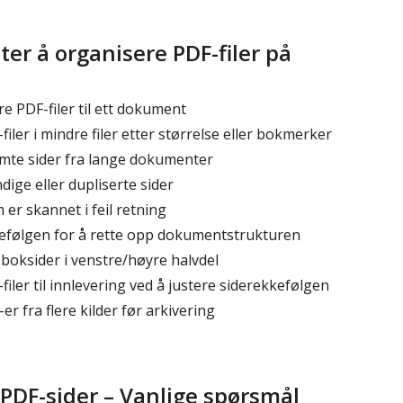
er å organisere PDF-filer på
e PDF-filer til ett dokument
iler i mindre filer etter størrelse eller bokmerker
mte sider fra lange dokumenter
ige eller dupliserte sider
er skannet i feil retning
efølgen for å rette opp dokumentstrukturen
oksider i venstre/høyre halvdel
iler til innlevering ved å justere siderekkefølgen
r fra flere kilder før arkivering
PDF-sider – Vanlige spørsmål