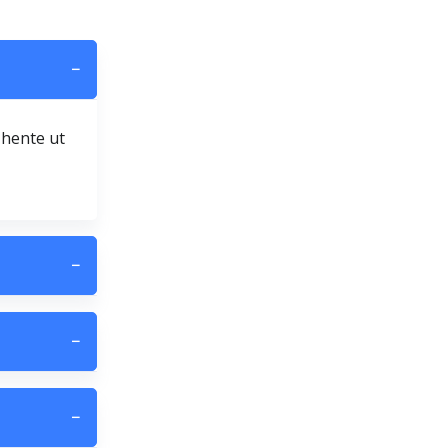
−
 hente ut
−
−
−