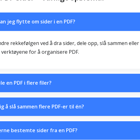
n jeg flytte om sider i en PDF?
dre rekkefølgen ved å dra sider, dele opp, slå sammen eller
 verktøyene for å organisere PDF.
e en PDF i flere filer?
ig å slå sammen flere PDF-er til én?
erne bestemte sider fra en PDF?