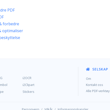
ndre PDF
DF
& forbedre
 optimaliser
beskyttelse
SELSKAP
MG
i2OCR
Om
ymbol
i2Clipart
Kontakt oss
Alle PDF-verktøy
ype
Stickers
/
/
Personvern
Vilkår
Informasjonskapsler