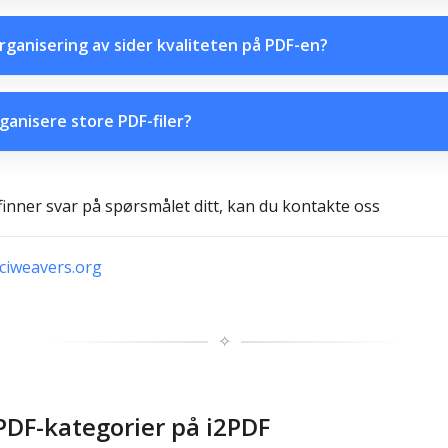
rganisering av sider kvaliteten på PDF-en?
ganisere store PDF-filer?
finner svar på spørsmålet ditt, kan du kontakte oss
iweavers.org
✧
PDF-kategorier på i2PDF