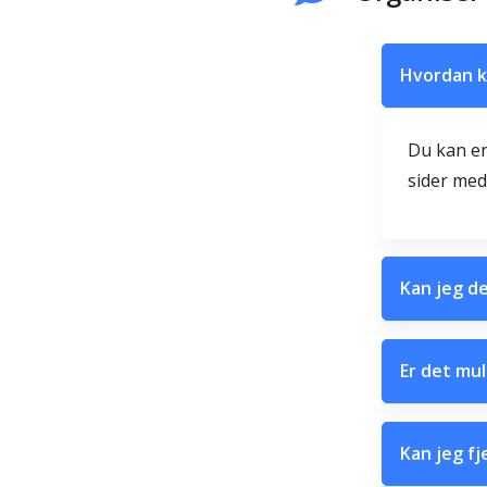
Hvordan ka
Du kan en
sider med
Kan jeg del
Er det mul
Kan jeg fj