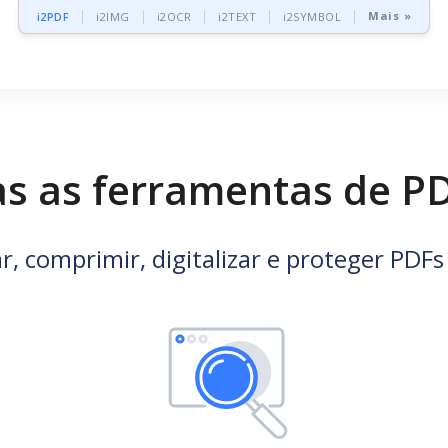
Mais »
i2PDF
i2IMG
i2OCR
i2TEXT
i2SYMBOL
as as ferramentas de PD
ar, comprimir, digitalizar e proteger PDFs