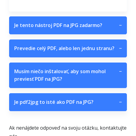
Je tento nástroj PDF na JPG zadarmo?
−
Prevedie celý PDF, alebo len jednu stranu?
−
Musím niečo inštalovať, aby som mohol
−
previesť PDF na JPG?
Je pdf2jpg to isté ako PDF na JPG?
−
Ak nenájdete odpoveď na svoju otázku, kontaktujte