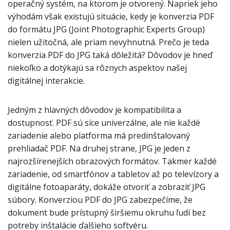
operačný systém, na ktorom je otvorený. Napriek jeho
výhodám však existujú situácie, kedy je konverzia PDF
do formátu JPG (Joint Photographic Experts Group)
nielen užitočná, ale priam nevyhnutná. Prečo je teda
konverzia PDF do JPG taká dôležitá? Dôvodov je hneď
niekoľko a dotýkajú sa rôznych aspektov našej
digitálnej interakcie.
Jedným z hlavných dôvodov je kompatibilita a
dostupnosť. PDF sú síce univerzálne, ale nie každé
zariadenie alebo platforma má predinštalovaný
prehliadač PDF. Na druhej strane, JPG je jeden z
najrozšírenejších obrazových formátov. Takmer každé
zariadenie, od smartfónov a tabletov až po televízory a
digitálne fotoaparáty, dokáže otvoriť a zobraziť JPG
súbory. Konverziou PDF do JPG zabezpečíme, že
dokument bude prístupný širšiemu okruhu ľudí bez
potreby inštalácie ďalšieho softvéru.