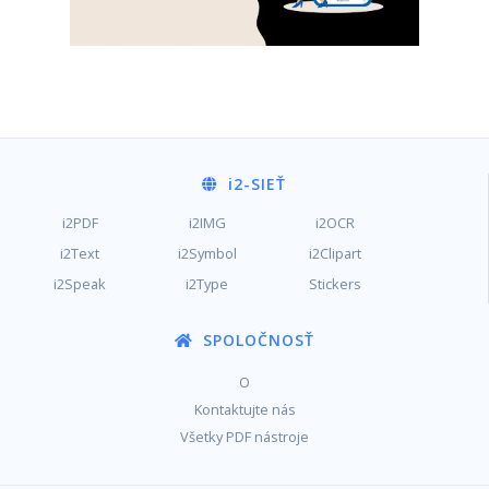
i2
-SIEŤ
i2PDF
i2IMG
i2OCR
i2Text
i2Symbol
i2Clipart
i2Speak
i2Type
Stickers
SPOLOČNOSŤ
O
Kontaktujte nás
Všetky PDF nástroje