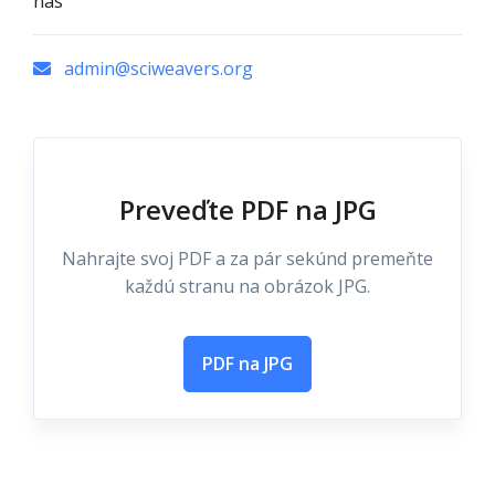
nás
admin@sciweavers.org
Preveďte PDF na JPG
Nahrajte svoj PDF a za pár sekúnd premeňte
každú stranu na obrázok JPG.
PDF na JPG