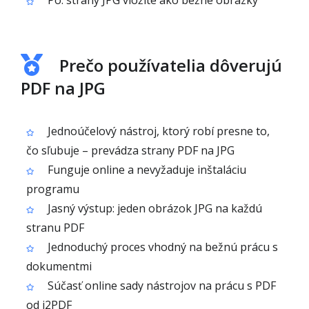
Po: strany JPG vložíte ako bežné obrázky
Prečo používatelia dôverujú
PDF na JPG
Jednoúčelový nástroj, ktorý robí presne to,
čo sľubuje – prevádza strany PDF na JPG
Funguje online a nevyžaduje inštaláciu
programu
Jasný výstup: jeden obrázok JPG na každú
stranu PDF
Jednoduchý proces vhodný na bežnú prácu s
dokumentmi
Súčasť online sady nástrojov na prácu s PDF
od i2PDF