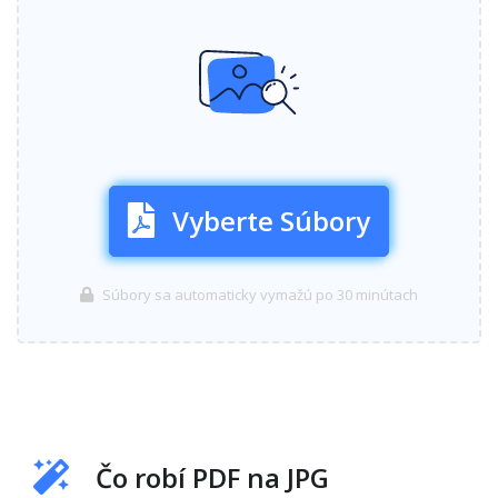
Vyberte Súbory
Súbory sa automaticky vymažú po 30 minútach
Čo robí PDF na JPG