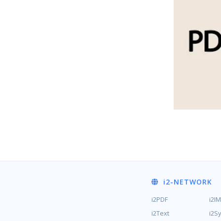
i2
-NETWORK
i2PDF
i2I
i2Text
i2S