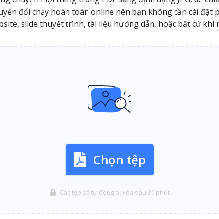
chuyển đổi chạy hoàn toàn online nên bạn không cần cài đặt 
te, slide thuyết trình, tài liệu hướng dẫn, hoặc bất cứ khi 
Chọn tệp
Các tệp sẽ tự động bị xóa sau 30 phút