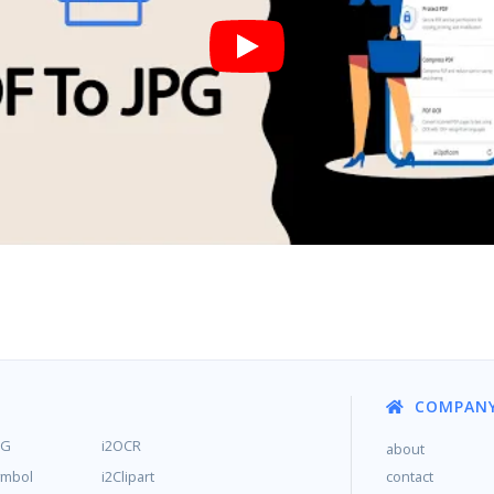
COMPAN
MG
i2OCR
about
ymbol
i2Clipart
contact