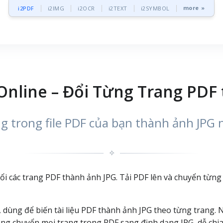
more »
i2PDF
i2IMG
i2OCR
i2TEXT
i2SYMBOL
Online – Đổi Từng Trang PDF
g trong file PDF của bạn thành ảnh JPG 
✧
ổi các trang PDF thành ảnh JPG. Tải PDF lên và chuyển từng 
, dùng để biến tài liệu PDF thành ảnh JPG theo từng trang.
hóng chuyển mọi trang trong PDF sang định dạng JPG, dễ ch