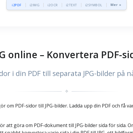
Mer »
i2PDF
i2IMG
i2OCR
i2TEXT
i2SYMBOL
PG online – Konvertera PDF-sid
dor i din PDF till separata JPG-bilder på
✧
gör om PDF-sidor till JPG-bilder. Ladda upp din PDF och få var
ör att göra om PDF-dokument till JPG-bilder sida för sida. Om
t snabbt konvertera varje sida i din PDF till JPG, ett bildfo