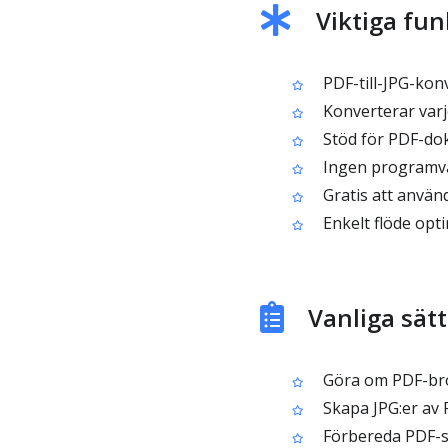
Viktiga funk
PDF-till-JPG-konv
Konverterar varje 
Stöd för PDF-dok
Ingen programva
Gratis att använd
Enkelt flöde opti
Vanliga sätt
Göra om PDF-brosc
Skapa JPG:er av P
Förbereda PDF-si