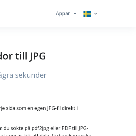
Appar
or till JPG
 några sekunder
je sida som en egen JPG-fil direkt i
 du sökte på pdf2jpg eller PDF till JPG-
rmat som är lätt att dela, förhandsgranska