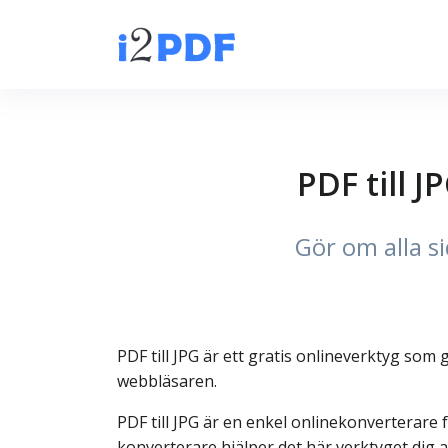
PDF till J
Gör om alla si
PDF till JPG är ett gratis onlineverktyg som 
webbläsaren.
PDF till JPG är en enkel onlinekonverterare f
konverterare hjälper det här verktyget dig at