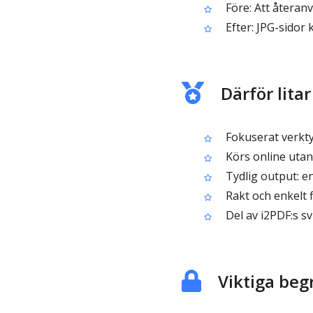
Före: Att återanv
Efter: JPG-sidor 
Därför lita
Fokuserat verktyg
Körs online utan 
Tydlig output: en
Rakt och enkelt 
Del av i2PDF:s s
Viktiga beg