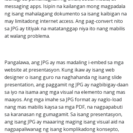
messaging apps. Isipin na kailangan mong magpadala
ng isang mahalagang dokumento sa isang kaibigan na
may limitadong internet access. Ang pag-convert nito
sa JPG ay titiyak na matatanggap niya ito nang mabilis
at walang problema.
Pangalawa, ang JPG ay mas madaling i-embed sa mga
website at presentasyon. Kung ikaw ay isang web
designer o isang guro na naghahanda ng isang slide
presentation, ang paggamit ng JPG ay nagbibigay-daan
sa iyo na isama ang mga visual na elemento nang mas
maayos. Ang mga imahe sa JPG format ay naglo-load
nang mas mabilis kaysa sa mga PDF, na nagpapabuti
sa karanasan ng gumagamit. Sa isang presentasyon,
ang isang JPG ay maaaring maging isang visual aid na
nagpapaliwanag ng isang komplikadong konsepto,