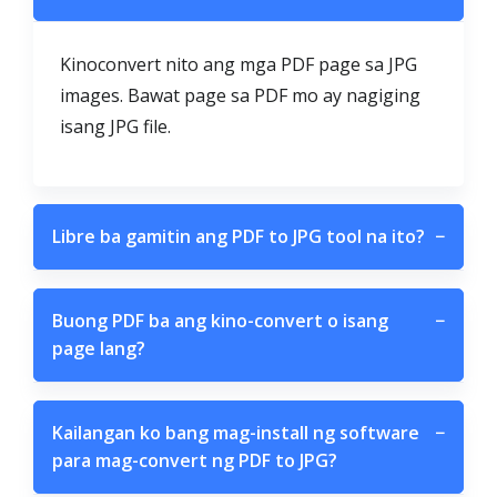
Kinoconvert nito ang mga PDF page sa JPG
images. Bawat page sa PDF mo ay nagiging
isang JPG file.
Libre ba gamitin ang PDF to JPG tool na ito?
−
Buong PDF ba ang kino-convert o isang
−
page lang?
Kailangan ko bang mag-install ng software
−
para mag-convert ng PDF to JPG?