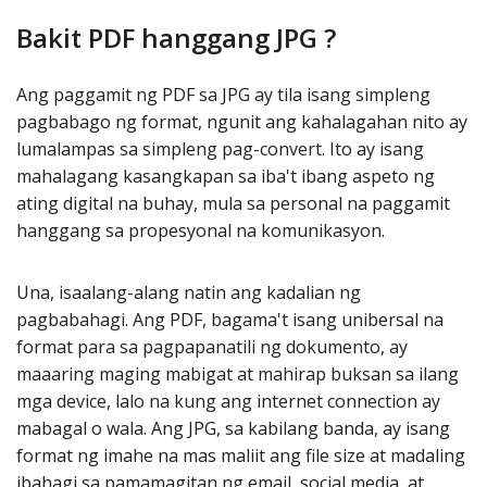
Bakit PDF hanggang JPG ?
Ang paggamit ng PDF sa JPG ay tila isang simpleng
pagbabago ng format, ngunit ang kahalagahan nito ay
lumalampas sa simpleng pag-convert. Ito ay isang
mahalagang kasangkapan sa iba't ibang aspeto ng
ating digital na buhay, mula sa personal na paggamit
hanggang sa propesyonal na komunikasyon.
Una, isaalang-alang natin ang kadalian ng
pagbabahagi. Ang PDF, bagama't isang unibersal na
format para sa pagpapanatili ng dokumento, ay
maaaring maging mabigat at mahirap buksan sa ilang
mga device, lalo na kung ang internet connection ay
mabagal o wala. Ang JPG, sa kabilang banda, ay isang
format ng imahe na mas maliit ang file size at madaling
ibahagi sa pamamagitan ng email, social media, at