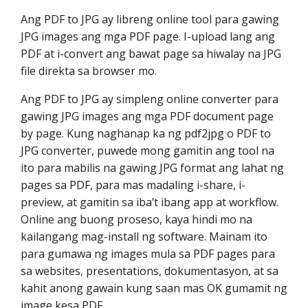
Ang PDF to JPG ay libreng online tool para gawing
JPG images ang mga PDF page. I-upload lang ang
PDF at i-convert ang bawat page sa hiwalay na JPG
file direkta sa browser mo.
Ang PDF to JPG ay simpleng online converter para
gawing JPG images ang mga PDF document page
by page. Kung naghanap ka ng pdf2jpg o PDF to
JPG converter, puwede mong gamitin ang tool na
ito para mabilis na gawing JPG format ang lahat ng
pages sa PDF, para mas madaling i-share, i-
preview, at gamitin sa iba’t ibang app at workflow.
Online ang buong proseso, kaya hindi mo na
kailangang mag-install ng software. Mainam ito
para gumawa ng images mula sa PDF pages para
sa websites, presentations, dokumentasyon, at sa
kahit anong gawain kung saan mas OK gumamit ng
image kesa PDF.