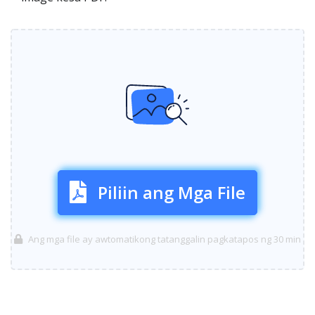
Piliin ang Mga File
Ang mga file ay awtomatikong tatanggalin pagkatapos ng 30 min