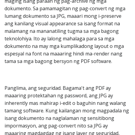
maging isang paraan ng pag-archive ng mga
dokumento. Sa pamamagitan ng pag-convert ng mga
lumang dokumento sa JPG, maaari mong i-preserve
ang kanilang visual appearance sa isang format na
malamang na mananatiling tugma sa mga bagong
teknolohiya. Ito ay lalong mahalaga para sa mga
dokumento na may mga kumplikadong layout o mga
espesyal na font na maaaring hindi ma-render nang
tama sa mga bagong bersyon ng PDF software.
Panglima, ang seguridad. Bagama't ang PDF ay
maaaring protektahan ng password, ang JPG ay
inherently mas mahirap i-edit o baguhin nang walang
tamang software. Kung kailangan mong magpadala ng
isang dokumento na naglalaman ng sensitibong
impormasyon, ang pag-convert nito sa JPG ay
maaaring magdagdag ng isang layer ng seguridad,