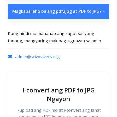
Magkapareho ba ang pdf2jpg at PDF to JPG?
−
Kung hindi mo mahanap ang sagot sa iyong
tanong, mangyaring makipag-ugnayan sa amin
admin@sciweavers.org
I-convert ang PDF to JPG
Ngayon
I-upload ang PDF mo at i-convert ang lahat
ng pages sa JPG images sa loob ng ilang