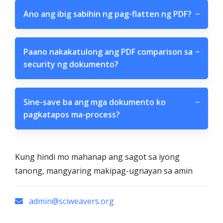
Ano ang ibig sabihin ng pag-flatten ng PDF?
−
Paano nakakatulong ang PDF comparison sa
−
security ng dokumento?
Sine-save ba ang mga dokumento ko
−
pagkatapos ma-process?
Kung hindi mo mahanap ang sagot sa iyong
tanong, mangyaring makipag-ugnayan sa amin
admin@sciweavers.org