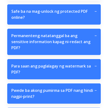
Safe ba na mag-unlock ng protected PDF
−
online?
Permanenteng natatanggal ba ang
−
sensitive information kapag ni-redact ang
PDF?
Para saan ang paglalagay ng watermark sa
−
PDF?
Pwede ba akong pumirma sa PDF nang hindi
−
nagpi-print?