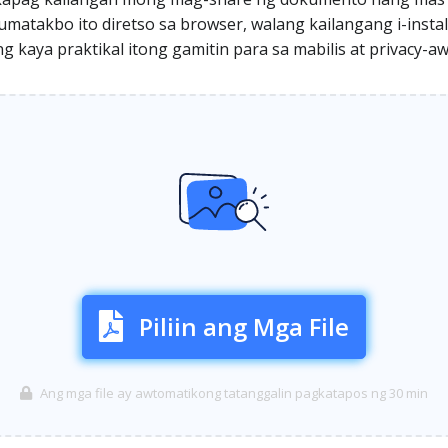
atakbo ito diretso sa browser, walang kailangang i-install,
 kaya praktikal itong gamitin para sa mabilis at privacy-a
Piliin ang Mga File
Ang mga file ay awtomatikong tatanggalin pagkatapos ng 30 min