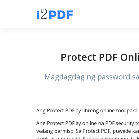
Protect PDF Onl
Magdagdag ng password sa P
Ang Protect PDF ay libreng online tool para
Ang Protect PDF ay online na PDF security
walang permiso. Sa Protect PDF, puwede ka
print, at pag-e-edit. Kapaki-pakinabang i