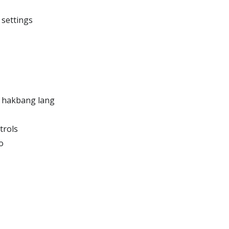
 settings
g hakbang lang
trols
o