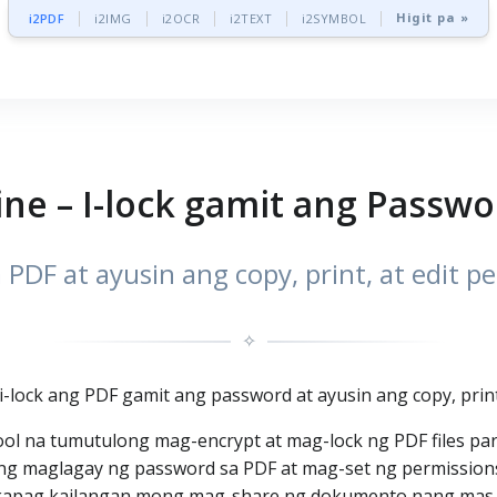
Higit pa »
i2PDF
i2IMG
i2OCR
i2TEXT
i2SYMBOL
ine – I-lock gamit ang Passwo
DF at ayusin ang copy, print, at edit pe
✧
 i-lock ang PDF gamit ang password at ayusin ang copy, print
 tool na tumutulong mag-encrypt at mag-lock ng PDF files 
ng maglagay ng password sa PDF at mag-set ng permissions
to kapag kailangan mong mag-share ng dokumento nang mas 