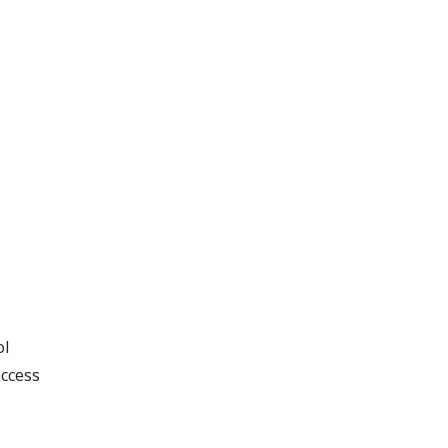
ol
ccess