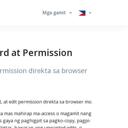
Mga gamit
rd at Permission
rmission direkta sa browser
, at edit permission direkta sa browser mo.
para mas mahirap ma-access o magamit nang
 gaya ng paghigpit sa pagko-copy, pagpi-
ligtas, bawasan ang unwanted edits, o