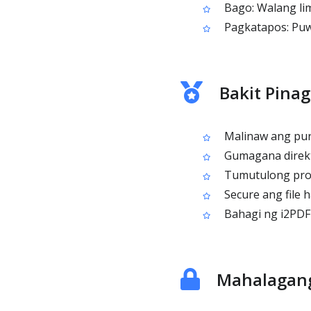
Bago: Walang lim
Pagkatapos: Puwe
Bakit Pina
Malinaw ang purp
Gumagana direkta
Tumutulong prot
Secure ang file 
Bahagi ng i2PDF 
Mahalagang