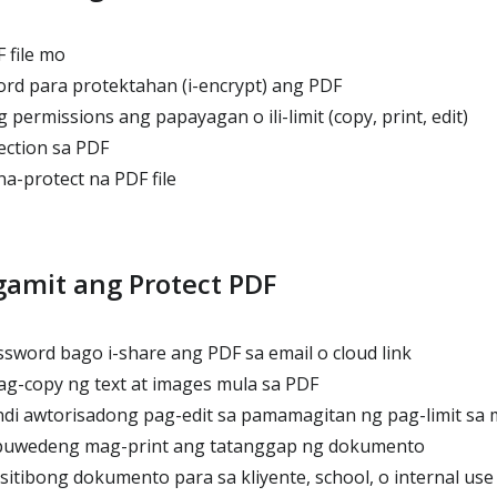
 file mo
rd para protektahan (i-encrypt) ang PDF
 permissions ang papayagan o ili-limit (copy, print, edit)
ection sa PDF
a-protect na PDF file
gamit ang Protect PDF
word bago i-share ang PDF sa email o cloud link
g-copy ng text at images mula sa PDF
i awtorisadong pag-edit sa pamamagitan ng pag-limit sa m
puwedeng mag-print ang tatanggap ng dokumento
sitibong dokumento para sa kliyente, school, o internal use