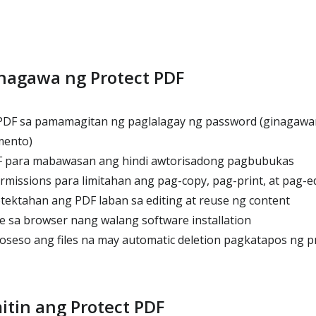
nagawa ng Protect PDF
 PDF sa pamamagitan ng paglalagay ng password (ginagaw
mento)
F para mabawasan ang hindi awtorisadong pagbubukas
missions para limitahan ang pag-copy, pag-print, at pag-ed
ktahan ang PDF laban sa editing at reuse ng content
sa browser nang walang software installation
oseso ang files na may automatic deletion pagkatapos ng p
tin ang Protect PDF