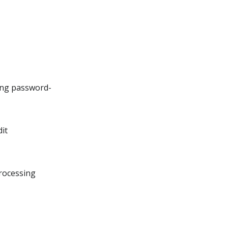
ang password-
it
rocessing