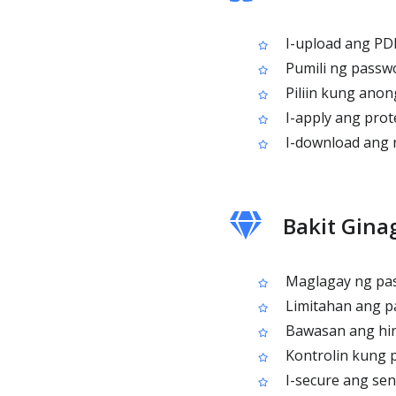
I-upload ang PDF
Pumili ng passwo
Piliin kung anong
I-apply ang prot
I-download ang n
Bakit Gina
Maglagay ng pass
Limitahan ang pa
Bawasan ang hind
Kontrolin kung 
I-secure ang sen