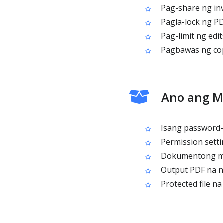
Pag-share ng inv
Pagla-lock ng PDF
Pag-limit ng edi
Pagbawas ng cop
Ano ang M
Isang password-p
Permission settin
Dokumentong mas 
Output PDF na na
Protected file n