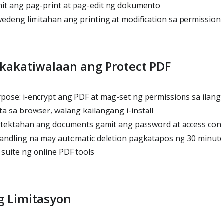
it ang pag-print at pag-edit ng dokumento
deng limitahan ang printing at modification sa permission
gkakatiwalaan ang Protect PDF
ose: i-encrypt ang PDF at mag-set ng permissions sa ilan
 sa browser, walang kailangang i-install
ektahan ang documents gamit ang password at access con
handling na may automatic deletion pagkatapos ng 30 minut
suite ng online PDF tools
 Limitasyon