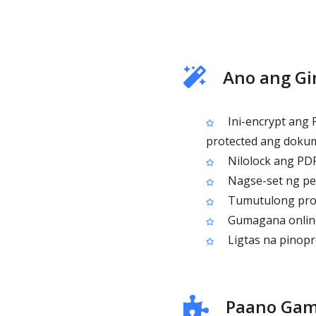
Ano ang Gi
Ini-encrypt ang
protected ang doku
Nilolock ang PD
Nagse-set ng per
Tumutulong prote
Gumagana online 
Ligtas na pinopr
Paano Gami