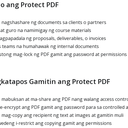
o ang Protect PDF
nagshashare ng documents sa clients o partners
at guro na namimigay ng course materials
agpapadala ng proposals, deliverables, o invoices
s teams na humahawak ng internal documents
stong mag-lock ng PDF gamit ang password at permissions
gkatapos Gamitin ang Protect PDF
mabuksan at ma-share ang PDF nang walang access contr
-encrypt ang PDF gamit ang password para sa controlled a
ag-copy ang recipient ng text at images at gamitin muli
deng i-restrict ang copying gamit ang permissions